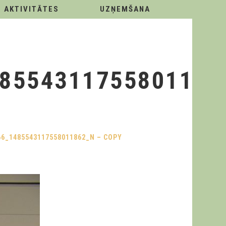
AKTIVITĀTES
UZŅEMŠANA
8554311755801186
66_1485543117558011862_N – COPY