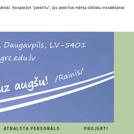
ātiski. Nospiežot “piekrītu”, jūs piekrītat mērķa sīkfailu instalēšanai
ATBALSTA PERSONĀLS
PROJEKTI