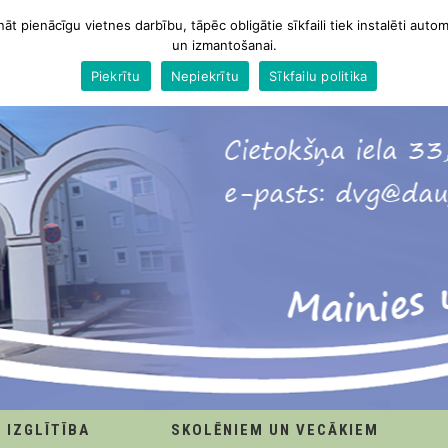
nāt pienācīgu vietnes darbību, tāpēc obligātie sīkfaili tiek instalēti autom
un izmantošanai.
Piekrītu
Nepiekrītu
Sīkfailu politika
IZGLĪTĪBA
SKOLĒNIEM UN VECĀKIEM