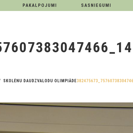
PAKALPOJUMI
SASNIEGUMI
57607383047466_14
SKOLĒNU DAUDZVALODU OLIMPIĀDE
382475673_7576073830474