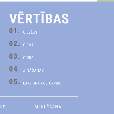
VĒRTĪBAS
01.
CILVĒKS
02.
CIEŅA
03.
GRIBA
04.
ZINĀŠANAS
05.
LATVISKĀ KULTŪRVIDE
DUS
MEKLĒŠANA