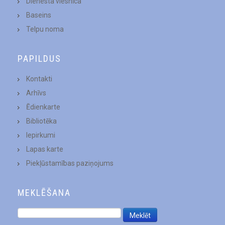
Dienesta viesnīca
Baseins
Telpu noma
PAPILDUS
Kontakti
Arhīvs
Ēdienkarte
Bibliotēka
Iepirkumi
Lapas karte
Piekļūstamības paziņojums
MEKLĒŠANA