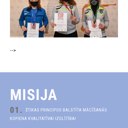
-->
MISIJA
01.
ĒTIKAS PRINCIPOS BALSTĪTA MĀCĪŠANĀS
KOPIENA KVALITATĪVAI IZGLĪTĪBAI