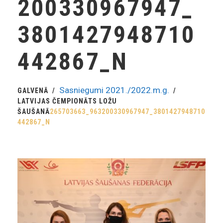
200330967947_
3801427948710
442867_N
Sasniegumi 2021./2022.m.g.
GALVENĀ
LATVIJAS ČEMPIONĀTS LOŽU
ŠAUŠANĀ
265703663_963200330967947_3801427948710
442867_N