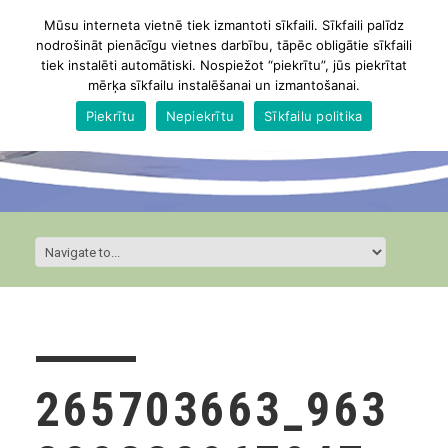
Mūsu interneta vietnē tiek izmantoti sīkfaili. Sīkfaili palīdz
nodrošināt pienācīgu vietnes darbību, tāpēc obligātie sīkfaili
tiek instalēti automātiski. Nospiežot “piekrītu”, jūs piekrītat
mērķa sīkfailu instalēšanai un izmantošanai.
Piekrītu
Nepiekrītu
Sīkfailu politika
265703663_963