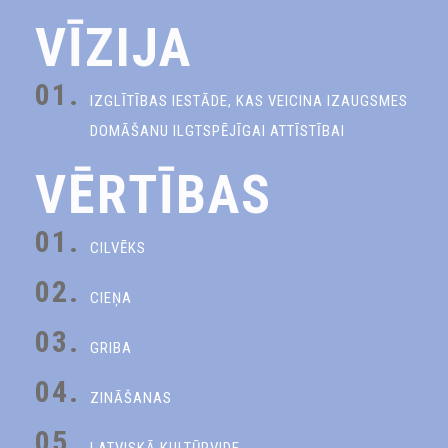
VĪZIJA
01.
IZGLĪTĪBAS IESTĀDE, KAS VEICINA IZAUGSMES
DOMĀŠANU ILGTSPĒJĪGAI ATTĪSTĪBAI
VĒRTĪBAS
01.
CILVĒKS
02.
CIEŅA
03.
GRIBA
04.
ZINĀŠANAS
05.
LATVISKĀ KULTŪRVIDE