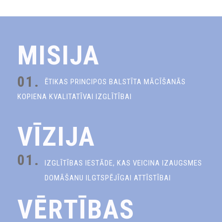
MISIJA
01.
ĒTIKAS PRINCIPOS BALSTĪTA MĀCĪŠANĀS
KOPIENA KVALITATĪVAI IZGLĪTĪBAI
VĪZIJA
01.
IZGLĪTĪBAS IESTĀDE, KAS VEICINA IZAUGSMES
DOMĀŠANU ILGTSPĒJĪGAI ATTĪSTĪBAI
VĒRTĪBAS