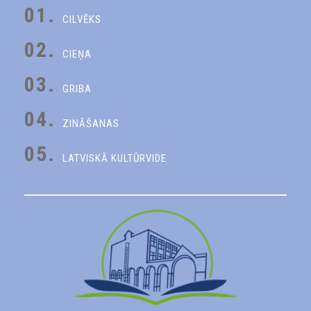
01.
CILVĒKS
02.
CIEŅA
03.
GRIBA
04.
ZINĀŠANAS
05.
LATVISKĀ KULTŪRVIDE