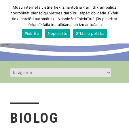
Mūsu interneta vietnē tiek izmantoti sīkfaili. Sīkfaili palīdz
nodrošināt pienācīgu vietnes darbību, tāpēc obligātie sīkfaili
tiek instalēti automātiski. Nospiežot “piekrītu”, jūs piekrītat
mērķa sīkfailu instalēšanai un izmantošanai.
Piekrītu
Nepiekrītu
Sīkfailu politika
BIOLOG