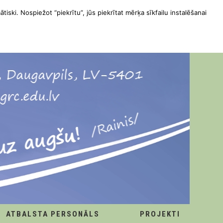
ātiski. Nospiežot “piekrītu”, jūs piekrītat mērķa sīkfailu instalēšanai
ATBALSTA PERSONĀLS
PROJEKTI