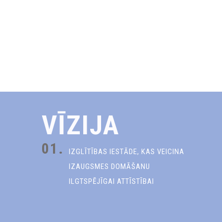
VĪZIJA
01.
IZGLĪTĪBAS IESTĀDE, KAS VEICINA
IZAUGSMES DOMĀŠANU
ILGTSPĒJĪGAI ATTĪSTĪBAI