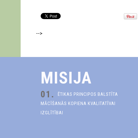
-->
MISIJA
01.
ĒTIKAS PRINCIPOS BALSTĪTA
MĀCĪŠANĀS KOPIENA KVALITATĪVAI
IZGLĪTĪBAI