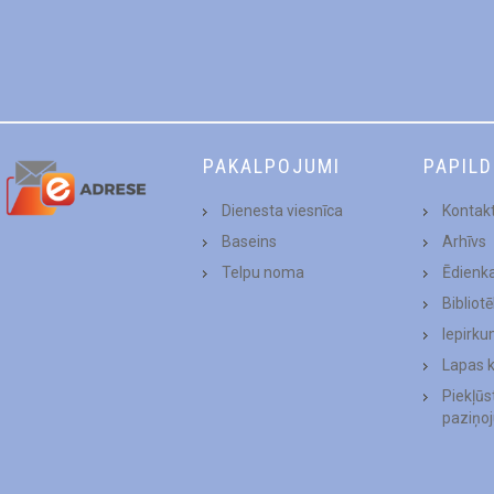
PAKALPOJUMI
PAPIL
Dienesta viesnīca
Kontakt
Baseins
Arhīvs
Telpu noma
Ēdienk
Bibliot
Iepirku
Lapas 
Piekļū
paziņo