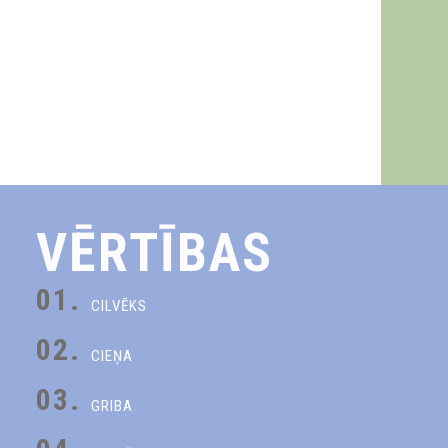
VĒRTĪBAS
01.
CILVĒKS
02.
CIEŅA
03.
GRIBA