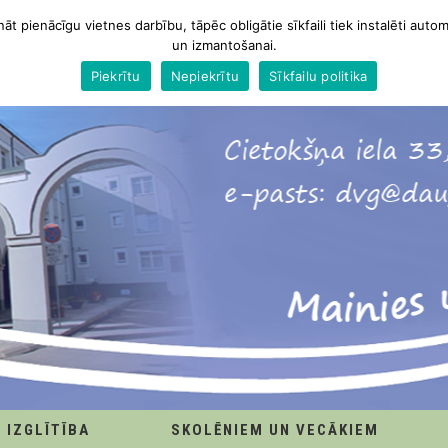
nāt pienācīgu vietnes darbību, tāpēc obligātie sīkfaili tiek instalēti autom
un izmantošanai.
Piekrītu
Nepiekrītu
Sīkfailu politika
IZGLĪTĪBA
SKOLĒNIEM UN VECĀKIEM