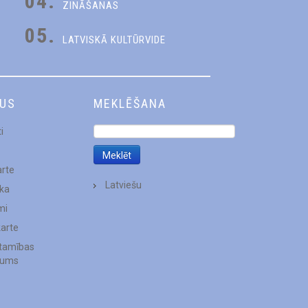
04.
ZINĀŠANAS
05.
LATVISKĀ KULTŪRVIDE
DUS
MEKLĒŠANA
i
arte
Latviešu
ēka
mi
karte
stamības
jums