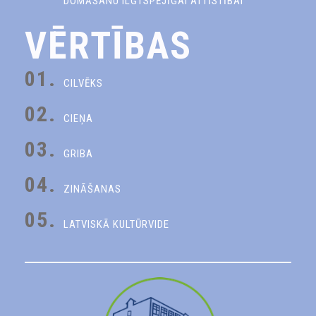
DOMĀŠANU ILGTSPĒJĪGAI ATTĪSTĪBAI
VĒRTĪBAS
01.
CILVĒKS
02.
CIEŅA
03.
GRIBA
04.
ZINĀŠANAS
05.
LATVISKĀ KULTŪRVIDE