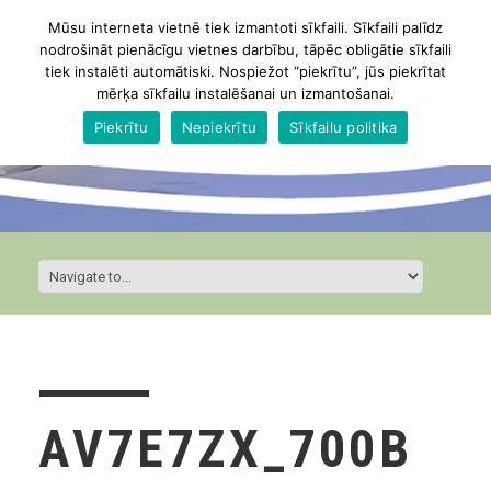
Mūsu interneta vietnē tiek izmantoti sīkfaili. Sīkfaili palīdz
nodrošināt pienācīgu vietnes darbību, tāpēc obligātie sīkfaili
tiek instalēti automātiski. Nospiežot “piekrītu”, jūs piekrītat
mērķa sīkfailu instalēšanai un izmantošanai.
Piekrītu
Nepiekrītu
Sīkfailu politika
AV7E7ZX_700B