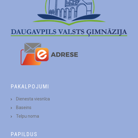
PAKALPOJUMI
Dienesta viesnīca
Baseins
Telpu noma
PAPILDUS