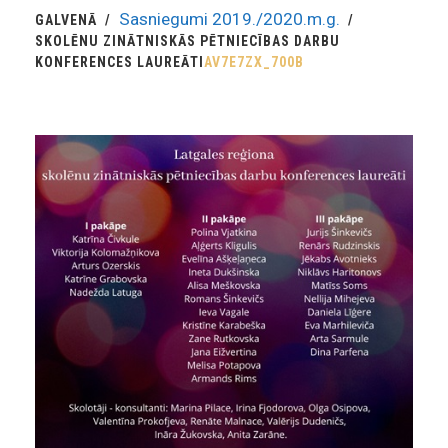
Sasniegumi 2019./2020.m.g.
GALVENĀ
SKOLĒNU ZINĀTNISKĀS PĒTNIECĪBAS DARBU
KONFERENCES LAUREĀTI
AV7E7ZX_700B