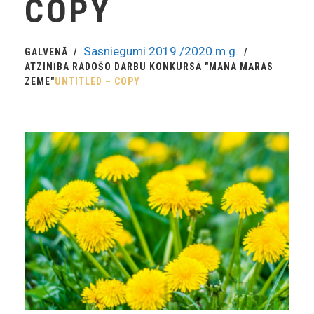
COPY
Sasniegumi 2019./2020.m.g.
GALVENĀ
ATZINĪBA RADOŠO DARBU KONKURSĀ "MANA MĀRAS
ZEME"
UNTITLED – COPY