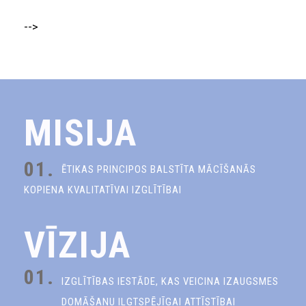
-->
MISIJA
01.
ĒTIKAS PRINCIPOS BALSTĪTA MĀCĪŠANĀS
KOPIENA KVALITATĪVAI IZGLĪTĪBAI
VĪZIJA
01.
IZGLĪTĪBAS IESTĀDE, KAS VEICINA IZAUGSMES
DOMĀŠANU ILGTSPĒJĪGAI ATTĪSTĪBAI