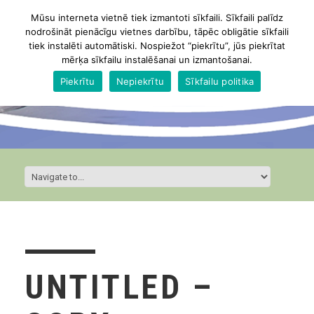
Mūsu interneta vietnē tiek izmantoti sīkfaili. Sīkfaili palīdz
nodrošināt pienācīgu vietnes darbību, tāpēc obligātie sīkfaili
tiek instalēti automātiski. Nospiežot “piekrītu”, jūs piekrītat
mērķa sīkfailu instalēšanai un izmantošanai.
Piekrītu
Nepiekrītu
Sīkfailu politika
UNTITLED –