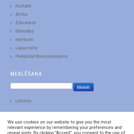
Kontakti
Arhīvs
Ēdienkarte
Bibliotēka
Iepirkumi
Lapas karte
Piekļūstamības paziņojums
MEKLĒŠANA
Latviešu
We use cookies on our website to give you the most
relevant experience by remembering your preferences and
repeat visits. By clicking “Accept”, you consent to the use of