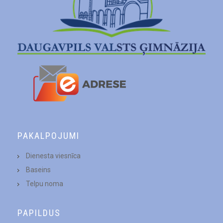
PAKALPOJUMI
Dienesta viesnīca
Baseins
Telpu noma
PAPILDUS