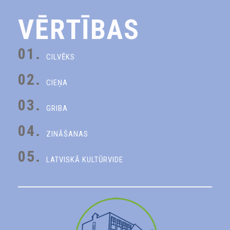
VĒRTĪBAS
01.
CILVĒKS
02.
CIEŅA
03.
GRIBA
04.
ZINĀŠANAS
05.
LATVISKĀ KULTŪRVIDE