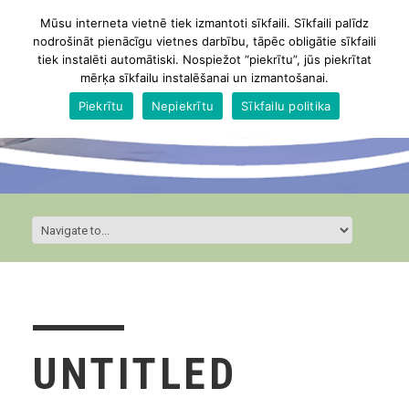
Mūsu interneta vietnē tiek izmantoti sīkfaili. Sīkfaili palīdz
nodrošināt pienācīgu vietnes darbību, tāpēc obligātie sīkfaili
tiek instalēti automātiski. Nospiežot “piekrītu”, jūs piekrītat
mērķa sīkfailu instalēšanai un izmantošanai.
Piekrītu
Nepiekrītu
Sīkfailu politika
UNTITLED