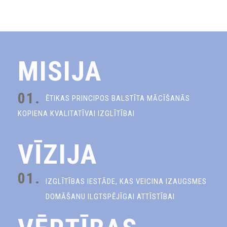
MISIJA
01.
ĒTIKAS PRINCIPOS BALSTĪTA MĀCĪŠANĀS
KOPIENA KVALITATĪVAI IZGLĪTĪBAI
VĪZIJA
01.
IZGLĪTĪBAS IESTĀDE, KAS VEICINA IZAUGSMES
DOMĀŠANU ILGTSPĒJĪGAI ATTĪSTĪBAI