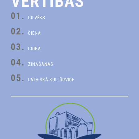
VĒRTĪBAS
01.
CILVĒKS
02.
CIEŅA
03.
GRIBA
04.
ZINĀŠANAS
05.
LATVISKĀ KULTŪRVIDE