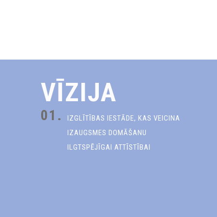
VĪZIJA
01.
IZGLĪTĪBAS IESTĀDE, KAS VEICINA
IZAUGSMES DOMĀŠANU
ILGTSPĒJĪGAI ATTĪSTĪBAI