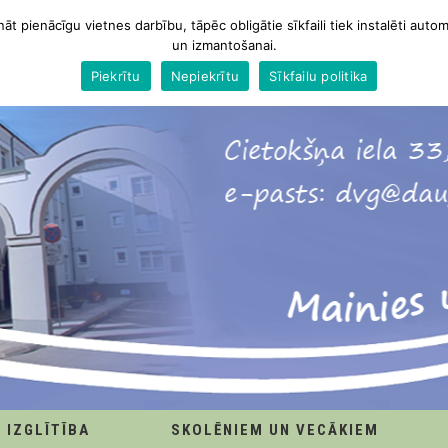
nāt pienācīgu vietnes darbību, tāpēc obligātie sīkfaili tiek instalēti autom
un izmantošanai.
Piekrītu
Nepiekrītu
Sīkfailu politika
IZGLĪTĪBA
SKOLĒNIEM UN VECĀKIEM