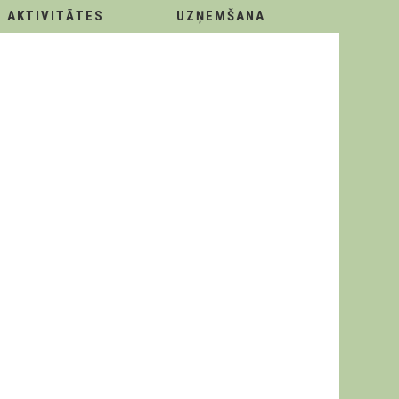
AKTIVITĀTES
UZŅEMŠANA