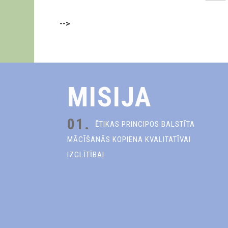
-->
MISIJA
01.
ĒTIKAS PRINCIPOS BALSTĪTA
MĀCĪŠANĀS KOPIENA KVALITATĪVAI
IZGLĪTĪBAI