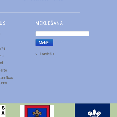
DUS
MEKLĒŠANA
i
arte
Latviešu
ēka
mi
karte
stamības
jums