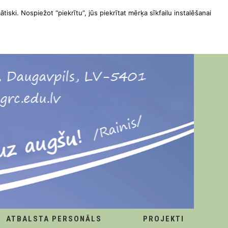
ātiski. Nospiežot “piekrītu”, jūs piekrītat mērķa sīkfailu instalēšanai
ATBALSTA PERSONĀLS
PROJEKTI