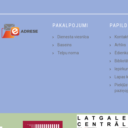
PAKALPOJUMI
PAPIL
Dienesta viesnīca
Kontakt
Baseins
Arhīvs
Telpu noma
Ēdienk
Bibliot
Iepirku
Lapas 
Piekļū
paziņo