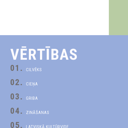
VĒRTĪBAS
01.
CILVĒKS
02.
CIEŅA
03.
GRIBA
04.
ZINĀŠANAS
05.
LATVISKĀ KULTŪRVIDE