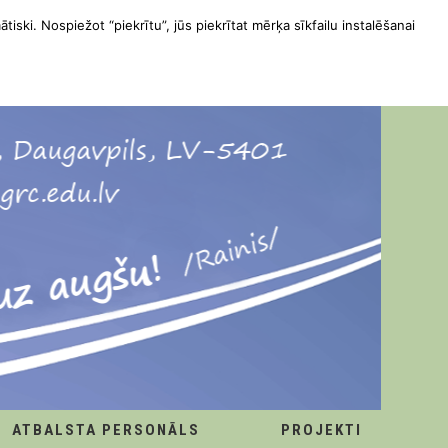
ātiski. Nospiežot “piekrītu”, jūs piekrītat mērķa sīkfailu instalēšanai
ATBALSTA PERSONĀLS
PROJEKTI