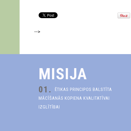
-->
MISIJA
01.
ĒTIKAS PRINCIPOS BALSTĪTA
MĀCĪŠANĀS KOPIENA KVALITATĪVAI
IZGLĪTĪBAI