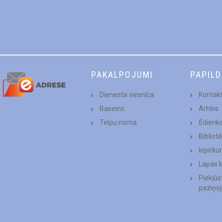
PAKALPOJUMI
PAPIL
Dienesta viesnīca
Kontakt
Baseins
Arhīvs
Telpu noma
Ēdienk
Bibliot
Iepirku
Lapas 
Piekļū
paziņo