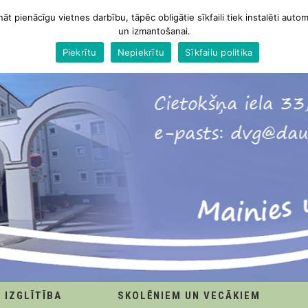
nāt pienācīgu vietnes darbību, tāpēc obligātie sīkfaili tiek instalēti autom
un izmantošanai.
Piekrītu
Nepiekrītu
Sīkfailu politika
IZGLĪTĪBA
SKOLĒNIEM UN VECĀKIEM