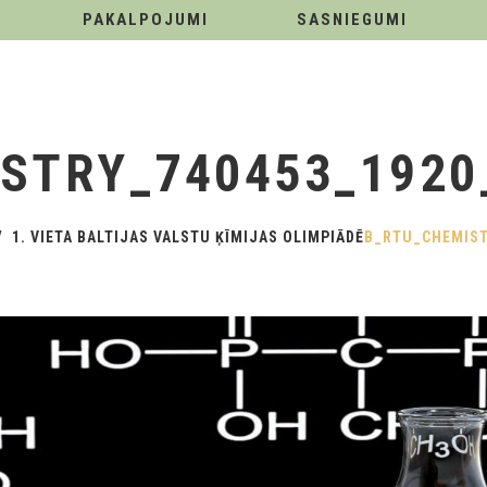
PAKALPOJUMI
SASNIEGUMI
ISTRY_740453_192
1. VIETA BALTIJAS VALSTU ĶĪMIJAS OLIMPIĀDĒ
B_RTU_CHEMIS