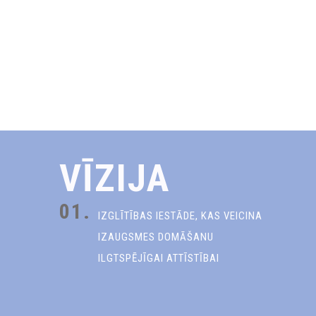
VĪZIJA
01.
IZGLĪTĪBAS IESTĀDE, KAS VEICINA
IZAUGSMES DOMĀŠANU
ILGTSPĒJĪGAI ATTĪSTĪBAI