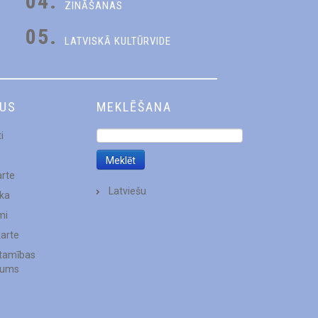
04.
ZINĀŠANAS
05.
LATVISKĀ KULTŪRVIDE
DUS
MEKLĒŠANA
i
arte
Latviešu
ēka
mi
karte
stamības
jums