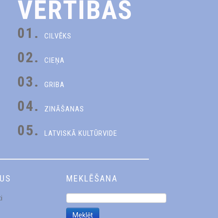
VĒRTĪBAS
01.
CILVĒKS
02.
CIEŅA
03.
GRIBA
04.
ZINĀŠANAS
05.
LATVISKĀ KULTŪRVIDE
DUS
MEKLĒŠANA
i