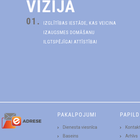
VĪZIJA
01.
IZGLĪTĪBAS IESTĀDE, KAS VEICINA
IZAUGSMES DOMĀŠANU
ILGTSPĒJĪGAI ATTĪSTĪBAI
PAKALPOJUMI
PAPIL
Dienesta viesnīca
Kontakt
Baseins
Arhīvs