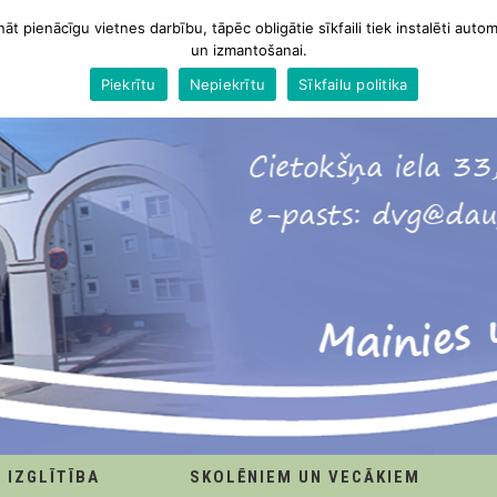
nāt pienācīgu vietnes darbību, tāpēc obligātie sīkfaili tiek instalēti autom
un izmantošanai.
Piekrītu
Nepiekrītu
Sīkfailu politika
IZGLĪTĪBA
SKOLĒNIEM UN VECĀKIEM