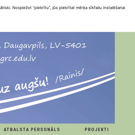
ātiski. Nospiežot “piekrītu”, jūs piekrītat mērķa sīkfailu instalēšanai
ATBALSTA PERSONĀLS
PROJEKTI