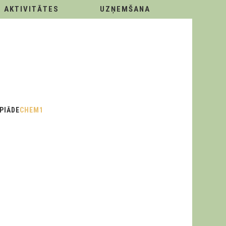
AKTIVITĀTES
UZŅEMŠANA
PIĀDE
CHEM1