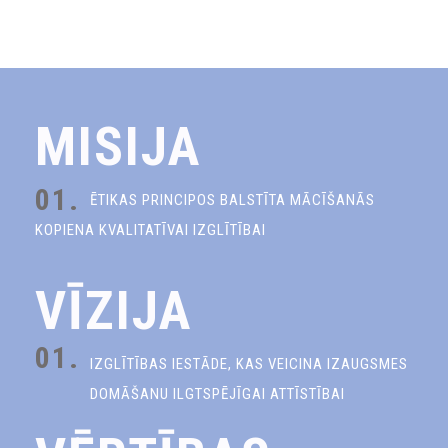
MISIJA
01.
ĒTIKAS PRINCIPOS BALSTĪTA MĀCĪŠANĀS
KOPIENA KVALITATĪVAI IZGLĪTĪBAI
VĪZIJA
01.
IZGLĪTĪBAS IESTĀDE, KAS VEICINA IZAUGSMES
DOMĀŠANU ILGTSPĒJĪGAI ATTĪSTĪBAI