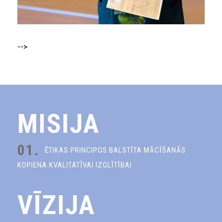
-->
MISIJA
01.
ĒTIKAS PRINCIPOS BALSTĪTA MĀCĪŠANĀS
KOPIENA KVALITATĪVAI IZGLĪTĪBAI
VĪZIJA