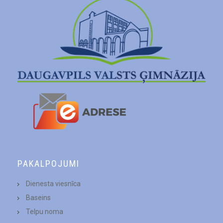
PAKALPOJUMI
Dienesta viesnīca
Baseins
Telpu noma