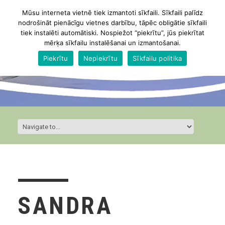
Mūsu interneta vietnē tiek izmantoti sīkfaili. Sīkfaili palīdz
nodrošināt pienācīgu vietnes darbību, tāpēc obligātie sīkfaili
tiek instalēti automātiski. Nospiežot “piekrītu”, jūs piekrītat
mērķa sīkfailu instalēšanai un izmantošanai.
Piekrītu
Nepiekrītu
Sīkfailu politika
SANDRA