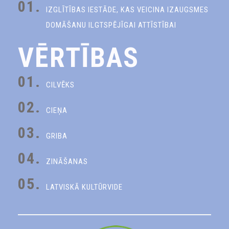
01.
IZGLĪTĪBAS IESTĀDE, KAS VEICINA IZAUGSMES
DOMĀŠANU ILGTSPĒJĪGAI ATTĪSTĪBAI
VĒRTĪBAS
01.
CILVĒKS
02.
CIEŅA
03.
GRIBA
04.
ZINĀŠANAS
05.
LATVISKĀ KULTŪRVIDE