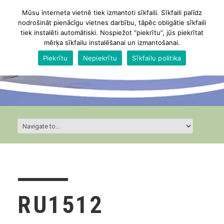
Mūsu interneta vietnē tiek izmantoti sīkfaili. Sīkfaili palīdz
nodrošināt pienācīgu vietnes darbību, tāpēc obligātie sīkfaili
tiek instalēti automātiski. Nospiežot “piekrītu”, jūs piekrītat
mērķa sīkfailu instalēšanai un izmantošanai.
Piekrītu
Nepiekrītu
Sīkfailu politika
RU1512