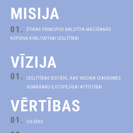
MISIJA
01.
ĒTIKAS PRINCIPOS BALSTĪTA MĀCĪŠANĀS
KOPIENA KVALITATĪVAI IZGLĪTĪBAI
VĪZIJA
01.
IZGLĪTĪBAS IESTĀDE, KAS VEICINA IZAUGSMES
DOMĀŠANU ILGTSPĒJĪGAI ATTĪSTĪBAI
VĒRTĪBAS
01.
CILVĒKS