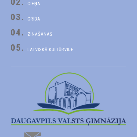
02.
CIEŅA
03.
GRIBA
04.
ZINĀŠANAS
05.
LATVISKĀ KULTŪRVIDE