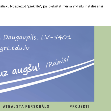
ātiski. Nospiežot “piekrītu”, jūs piekrītat mērķa sīkfailu instalēšanai
ATBALSTA PERSONĀLS
PROJEKTI