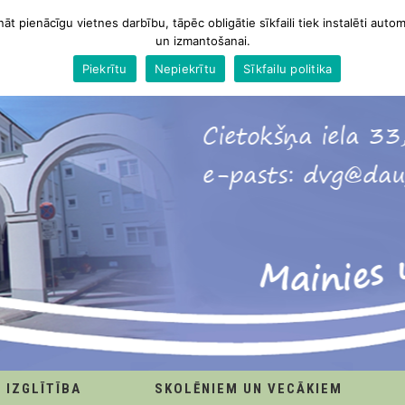
nāt pienācīgu vietnes darbību, tāpēc obligātie sīkfaili tiek instalēti autom
un izmantošanai.
Piekrītu
Nepiekrītu
Sīkfailu politika
IZGLĪTĪBA
SKOLĒNIEM UN VECĀKIEM