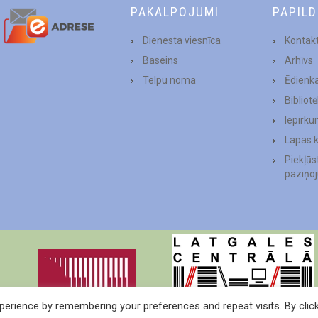
PAKALPOJUMI
PAPIL
Dienesta viesnīca
Kontakt
Baseins
Arhīvs
Telpu noma
Ēdienk
Bibliot
Iepirku
Lapas 
Piekļū
paziņo
erience by remembering your preferences and repeat visits. By clic