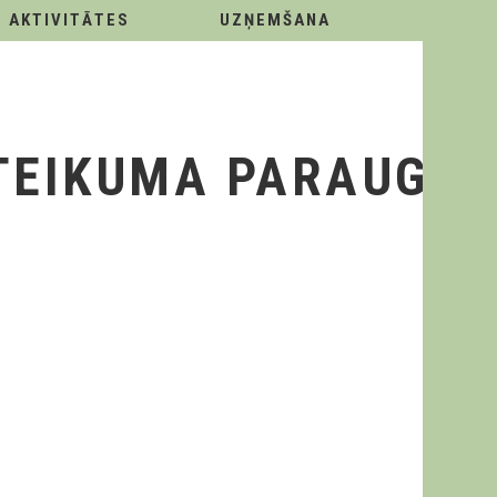
AKTIVITĀTES
UZŅEMŠANA
TEIKUMA PARAUGS