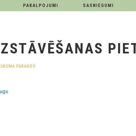
PAKALPOJUMI
SASNIEGUMI
IZSTĀVĒŠANAS PIE
TEIKUMA PARAUGS
augs