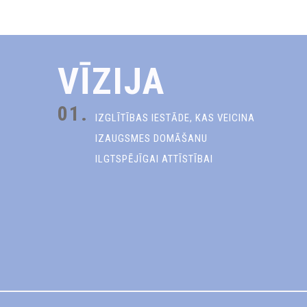
VĪZIJA
01.
IZGLĪTĪBAS IESTĀDE, KAS VEICINA
IZAUGSMES DOMĀŠANU
ILGTSPĒJĪGAI ATTĪSTĪBAI