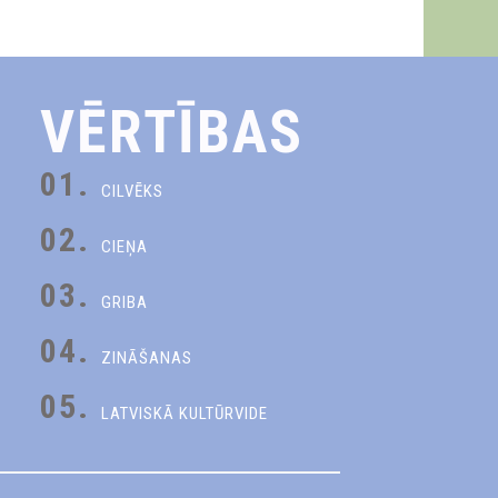
VĒRTĪBAS
01.
CILVĒKS
02.
CIEŅA
03.
GRIBA
04.
ZINĀŠANAS
05.
LATVISKĀ KULTŪRVIDE