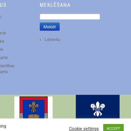
DUS
MEKLĒŠANA
i
arte
Latviešu
ēka
mi
karte
stamības
jums
king
Cookie settings
ACCEPT