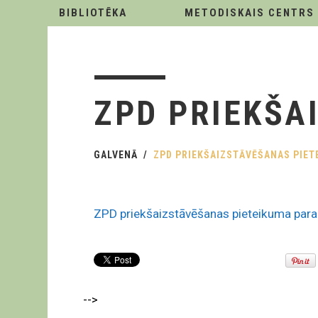
BIBLIOTĒKA
METODISKAIS CENTRS
ZPD PRIEKŠA
GALVENĀ
ZPD PRIEKŠAIZSTĀVĒŠANAS PIE
ZPD priekšaizstāvēšanas pieteikuma par
-->