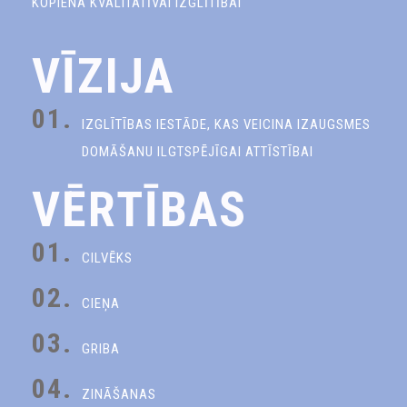
KOPIENA KVALITATĪVAI IZGLĪTĪBAI
VĪZIJA
01.
IZGLĪTĪBAS IESTĀDE, KAS VEICINA IZAUGSMES
DOMĀŠANU ILGTSPĒJĪGAI ATTĪSTĪBAI
VĒRTĪBAS
01.
CILVĒKS
02.
CIEŅA
03.
GRIBA
04.
ZINĀŠANAS