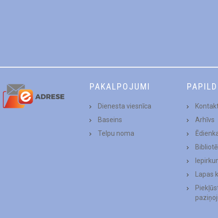
PAKALPOJUMI
PAPIL
Dienesta viesnīca
Kontakt
Baseins
Arhīvs
Telpu noma
Ēdienk
Bibliot
Iepirku
Lapas 
Piekļū
paziņo