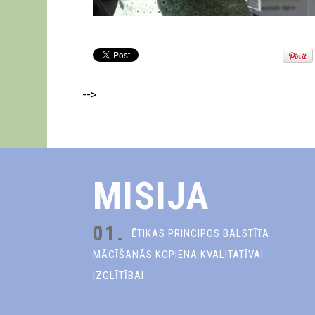
-->
MISIJA
01.
ĒTIKAS PRINCIPOS BALSTĪTA
MĀCĪŠANĀS KOPIENA KVALITATĪVAI
IZGLĪTĪBAI