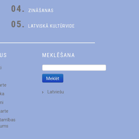
04.
ZINĀŠANAS
05.
LATVISKĀ KULTŪRVIDE
DUS
MEKLĒŠANA
i
arte
Latviešu
ēka
mi
karte
stamības
jums