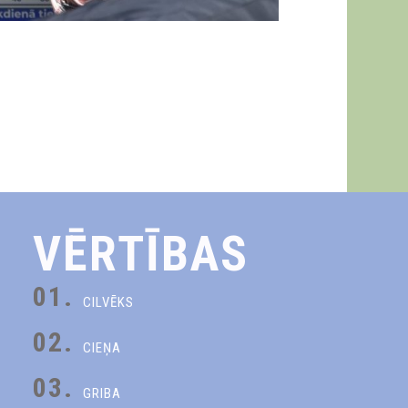
VĒRTĪBAS
01.
CILVĒKS
02.
CIEŅA
03.
GRIBA