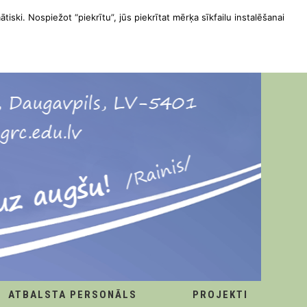
ātiski. Nospiežot “piekrītu”, jūs piekrītat mērķa sīkfailu instalēšanai
ATBALSTA PERSONĀLS
PROJEKTI