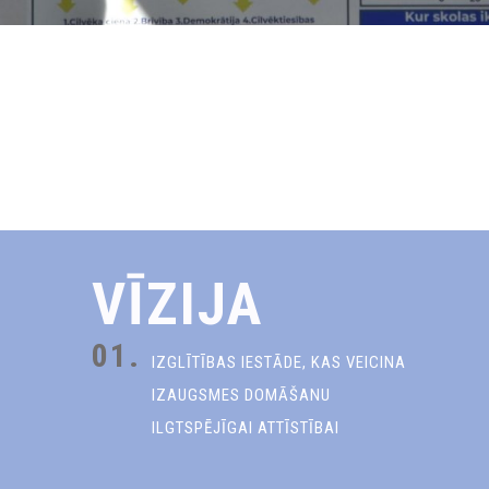
VĪZIJA
01.
IZGLĪTĪBAS IESTĀDE, KAS VEICINA
IZAUGSMES DOMĀŠANU
ILGTSPĒJĪGAI ATTĪSTĪBAI