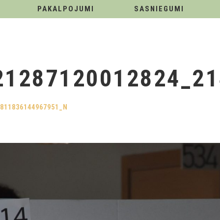
PAKALPOJUMI
SASNIEGUMI
21287120012824_2
4811836144967951_N