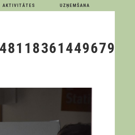
AKTIVITĀTES
UZŅEMŠANA
14811836144967951