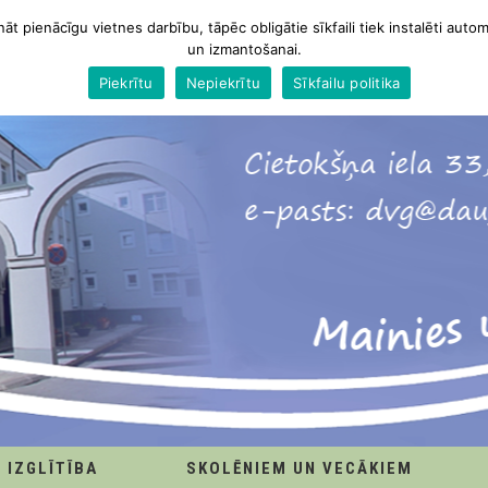
nāt pienācīgu vietnes darbību, tāpēc obligātie sīkfaili tiek instalēti autom
un izmantošanai.
Piekrītu
Nepiekrītu
Sīkfailu politika
IZGLĪTĪBA
SKOLĒNIEM UN VECĀKIEM