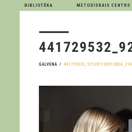
BIBLIOTĒKA
METODISKAIS CENTRS
441729532_9
GALVENĀ
441729532_921287120012824_21