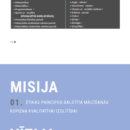
-->
MISIJA
01.
ĒTIKAS PRINCIPOS BALSTĪTA MĀCĪŠANĀS
KOPIENA KVALITATĪVAI IZGLĪTĪBAI