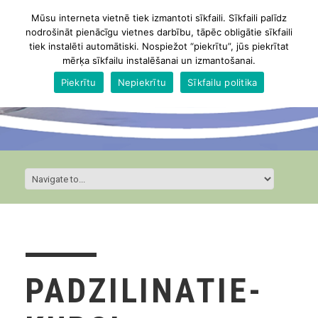
Mūsu interneta vietnē tiek izmantoti sīkfaili. Sīkfaili palīdz
nodrošināt pienācīgu vietnes darbību, tāpēc obligātie sīkfaili
tiek instalēti automātiski. Nospiežot “piekrītu”, jūs piekrītat
mērķa sīkfailu instalēšanai un izmantošanai.
Piekrītu
Nepiekrītu
Sīkfailu politika
PADZILINATIE-