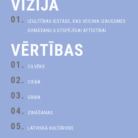
VĪZIJA
01.
IZGLĪTĪBAS IESTĀDE, KAS VEICINA IZAUGSMES
DOMĀŠANU ILGTSPĒJĪGAI ATTĪSTĪBAI
VĒRTĪBAS
01.
CILVĒKS
02.
CIEŅA
03.
GRIBA
04.
ZINĀŠANAS
05.
LATVISKĀ KULTŪRVIDE