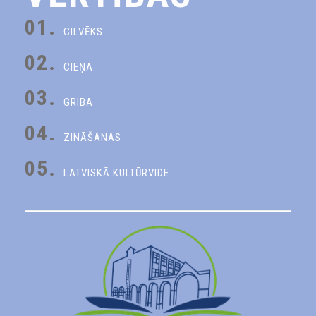
01.
CILVĒKS
02.
CIEŅA
03.
GRIBA
04.
ZINĀŠANAS
05.
LATVISKĀ KULTŪRVIDE