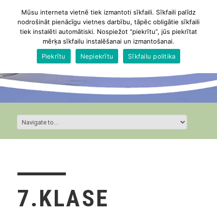
Mūsu interneta vietnē tiek izmantoti sīkfaili. Sīkfaili palīdz
nodrošināt pienācīgu vietnes darbību, tāpēc obligātie sīkfaili
tiek instalēti automātiski. Nospiežot “piekrītu”, jūs piekrītat
mērķa sīkfailu instalēšanai un izmantošanai.
Piekrītu
Nepiekrītu
Sīkfailu politika
7.KLASE