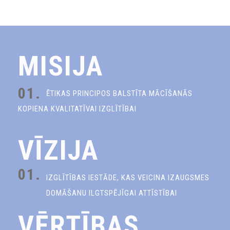
MISIJA
01.
ĒTIKAS PRINCIPOS BALSTĪTA MĀCĪŠANĀS
KOPIENA KVALITATĪVAI IZGLĪTĪBAI
VĪZIJA
01.
IZGLĪTĪBAS IESTĀDE, KAS VEICINA IZAUGSMES
DOMĀŠANU ILGTSPĒJĪGAI ATTĪSTĪBAI
VĒRTĪBAS