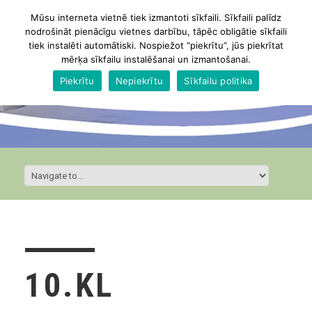
Mūsu interneta vietnē tiek izmantoti sīkfaili. Sīkfaili palīdz
nodrošināt pienācīgu vietnes darbību, tāpēc obligātie sīkfaili
tiek instalēti automātiski. Nospiežot “piekrītu”, jūs piekrītat
mērķa sīkfailu instalēšanai un izmantošanai.
Piekrītu
Nepiekrītu
Sīkfailu politika
10.KL