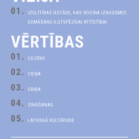
01.
IZGLĪTĪBAS IESTĀDE, KAS VEICINA IZAUGSMES
DOMĀŠANU ILGTSPĒJĪGAI ATTĪSTĪBAI
VĒRTĪBAS
01.
CILVĒKS
02.
CIEŅA
03.
GRIBA
04.
ZINĀŠANAS
05.
LATVISKĀ KULTŪRVIDE