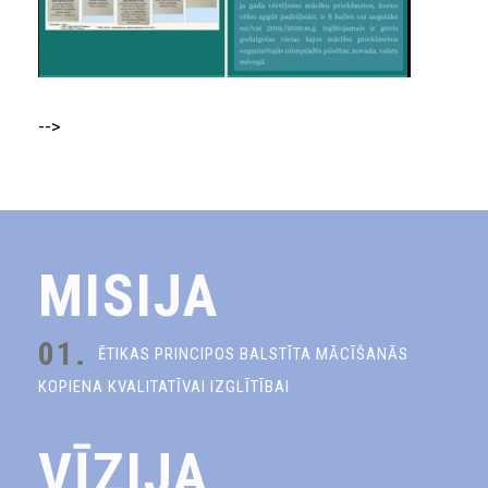
-->
MISIJA
01.
ĒTIKAS PRINCIPOS BALSTĪTA MĀCĪŠANĀS
KOPIENA KVALITATĪVAI IZGLĪTĪBAI
VĪZIJA