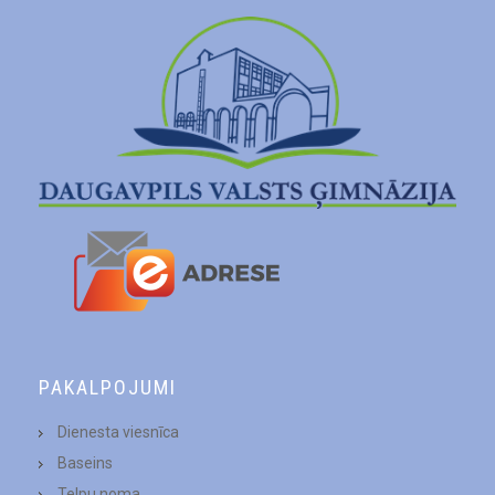
PAKALPOJUMI
Dienesta viesnīca
Baseins
Telpu noma