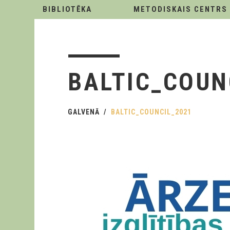
BIBLIOTĒKA
METODISKAIS CENTRS
BALTIC_COUN
GALVENĀ
BALTIC_COUNCIL_2021