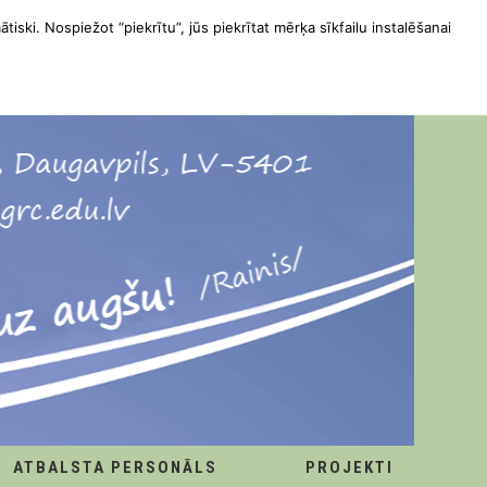
ātiski. Nospiežot “piekrītu”, jūs piekrītat mērķa sīkfailu instalēšanai
ATBALSTA PERSONĀLS
PROJEKTI