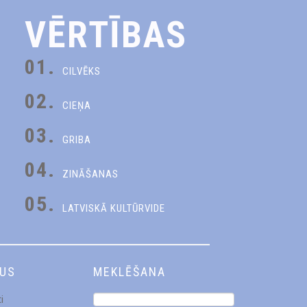
VĒRTĪBAS
01.
CILVĒKS
02.
CIEŅA
03.
GRIBA
04.
ZINĀŠANAS
05.
LATVISKĀ KULTŪRVIDE
DUS
MEKLĒŠANA
i