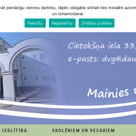
nāt pienācīgu vietnes darbību, tāpēc obligātie sīkfaili tiek instalēti autom
un izmantošanai.
Piekrītu
Nepiekrītu
Sīkfailu politika
IZGLĪTĪBA
SKOLĒNIEM UN VECĀKIEM