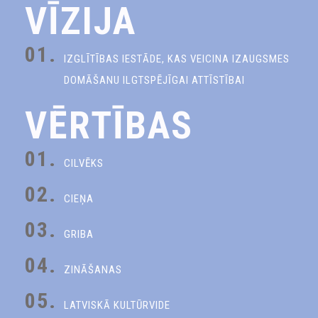
VĪZIJA
01.
IZGLĪTĪBAS IESTĀDE, KAS VEICINA IZAUGSMES
DOMĀŠANU ILGTSPĒJĪGAI ATTĪSTĪBAI
VĒRTĪBAS
01.
CILVĒKS
02.
CIEŅA
03.
GRIBA
04.
ZINĀŠANAS
05.
LATVISKĀ KULTŪRVIDE