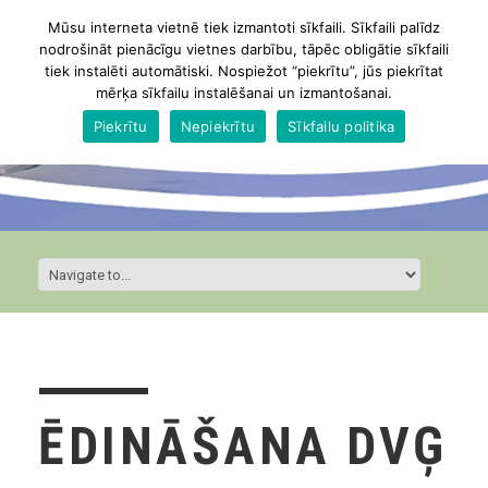
Mūsu interneta vietnē tiek izmantoti sīkfaili. Sīkfaili palīdz
nodrošināt pienācīgu vietnes darbību, tāpēc obligātie sīkfaili
tiek instalēti automātiski. Nospiežot “piekrītu”, jūs piekrītat
mērķa sīkfailu instalēšanai un izmantošanai.
Piekrītu
Nepiekrītu
Sīkfailu politika
ĒDINĀŠANA DVĢ