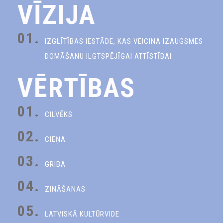
VĪZIJA
01.
IZGLĪTĪBAS IESTĀDE, KAS VEICINA IZAUGSMES
DOMĀŠANU ILGTSPĒJĪGAI ATTĪSTĪBAI
VĒRTĪBAS
01.
CILVĒKS
02.
CIEŅA
03.
GRIBA
04.
ZINĀŠANAS
05.
LATVISKĀ KULTŪRVIDE