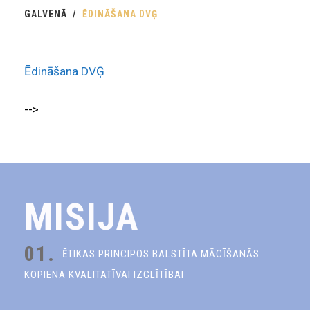
GALVENĀ
ĒDINĀŠANA DVĢ
Ēdināšana DVĢ
-->
MISIJA
01.
ĒTIKAS PRINCIPOS BALSTĪTA MĀCĪŠANĀS
KOPIENA KVALITATĪVAI IZGLĪTĪBAI