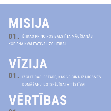
MISIJA
01.
ĒTIKAS PRINCIPOS BALSTĪTA MĀCĪŠANĀS
KOPIENA KVALITATĪVAI IZGLĪTĪBAI
VĪZIJA
01.
IZGLĪTĪBAS IESTĀDE, KAS VEICINA IZAUGSMES
DOMĀŠANU ILGTSPĒJĪGAI ATTĪSTĪBAI
VĒRTĪBAS