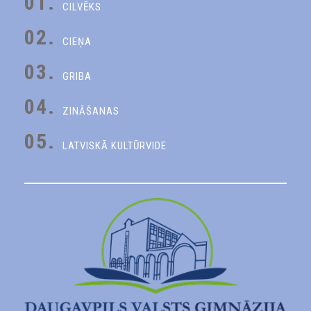
01.
CILVĒKS
02.
CIEŅA
03.
GRIBA
04.
ZINĀŠANAS
05.
LATVISKĀ KULTŪRVIDE