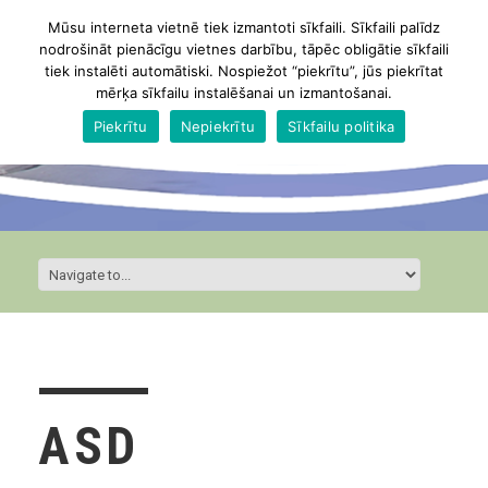
Mūsu interneta vietnē tiek izmantoti sīkfaili. Sīkfaili palīdz
nodrošināt pienācīgu vietnes darbību, tāpēc obligātie sīkfaili
tiek instalēti automātiski. Nospiežot “piekrītu”, jūs piekrītat
mērķa sīkfailu instalēšanai un izmantošanai.
Piekrītu
Nepiekrītu
Sīkfailu politika
ASD