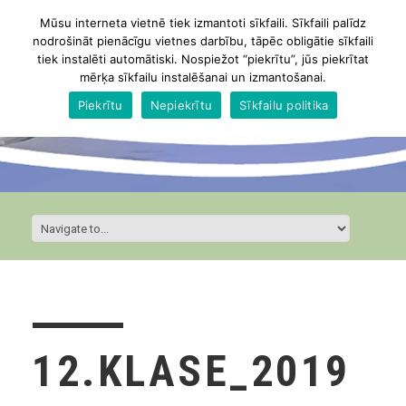
Mūsu interneta vietnē tiek izmantoti sīkfaili. Sīkfaili palīdz
nodrošināt pienācīgu vietnes darbību, tāpēc obligātie sīkfaili
tiek instalēti automātiski. Nospiežot “piekrītu”, jūs piekrītat
mērķa sīkfailu instalēšanai un izmantošanai.
Piekrītu
Nepiekrītu
Sīkfailu politika
12.KLASE_2019