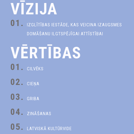
VĪZIJA
01.
IZGLĪTĪBAS IESTĀDE, KAS VEICINA IZAUGSMES
DOMĀŠANU ILGTSPĒJĪGAI ATTĪSTĪBAI
VĒRTĪBAS
01.
CILVĒKS
02.
CIEŅA
03.
GRIBA
04.
ZINĀŠANAS
05.
LATVISKĀ KULTŪRVIDE