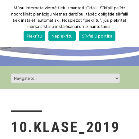
Mūsu interneta vietnē tiek izmantoti sīkfaili. Sīkfaili palīdz
nodrošināt pienācīgu vietnes darbību, tāpēc obligātie sīkfaili
tiek instalēti automātiski. Nospiežot “piekrītu”, jūs piekrītat
mērķa sīkfailu instalēšanai un izmantošanai.
Piekrītu
Nepiekrītu
Sīkfailu politika
10.KLASE_2019