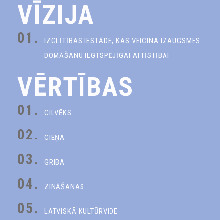
VĪZIJA
01.
IZGLĪTĪBAS IESTĀDE, KAS VEICINA IZAUGSMES
DOMĀŠANU ILGTSPĒJĪGAI ATTĪSTĪBAI
VĒRTĪBAS
01.
CILVĒKS
02.
CIEŅA
03.
GRIBA
04.
ZINĀŠANAS
05.
LATVISKĀ KULTŪRVIDE