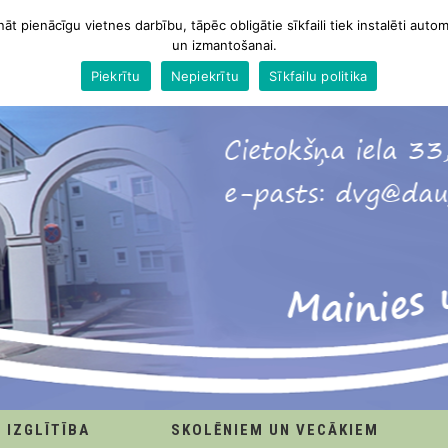
nāt pienācīgu vietnes darbību, tāpēc obligātie sīkfaili tiek instalēti autom
un izmantošanai.
Piekrītu
Nepiekrītu
Sīkfailu politika
IZGLĪTĪBA
SKOLĒNIEM UN VECĀKIEM