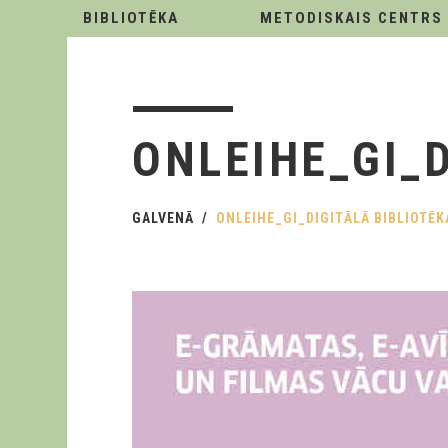
BIBLIOTĒKA
METODISKAIS CENTRS
ONLEIHE_GI_
GALVENĀ
ONLEIHE_GI_DIGITĀLĀ BIBLIOTĒK