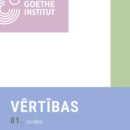
VĒRTĪBAS
01.
CILVĒKS