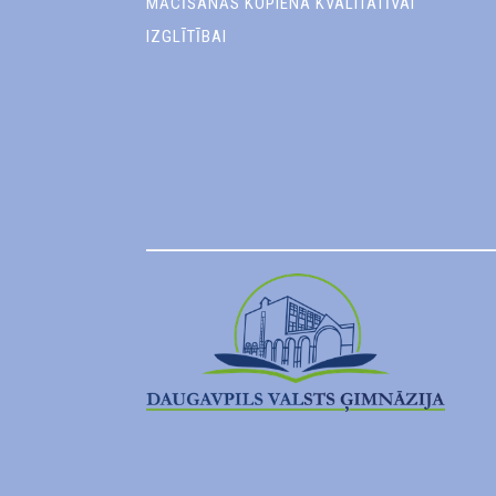
MĀCĪŠANĀS KOPIENA KVALITATĪVAI
IZGLĪTĪBAI