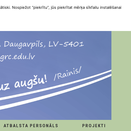
ātiski. Nospiežot “piekrītu”, jūs piekrītat mērķa sīkfailu instalēšanai
ATBALSTA PERSONĀLS
PROJEKTI