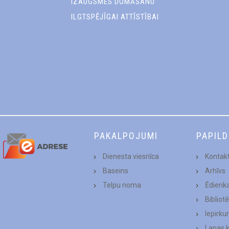
IZAUGSMES DOMĀŠANU
ILGTSPĒJĪGAI ATTĪSTĪBAI
PAKALPOJUMI
PAPIL
Dienesta viesnīca
Kontakt
Baseins
Arhīvs
Telpu noma
Ēdienk
Bibliot
Iepirku
Lapas 