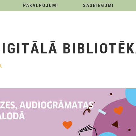
PAKALPOJUMI
SASNIEGUMI
DIGITĀLĀ BIBLIOTĒ
A