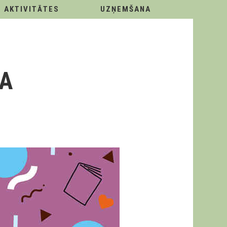
AKTIVITĀTES
UZŅEMŠANA
KA