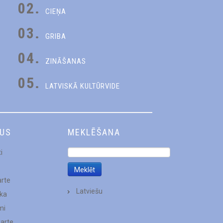
02.
CIEŅA
03.
GRIBA
04.
ZINĀŠANAS
05.
LATVISKĀ KULTŪRVIDE
DUS
MEKLĒŠANA
i
arte
Latviešu
ēka
mi
karte