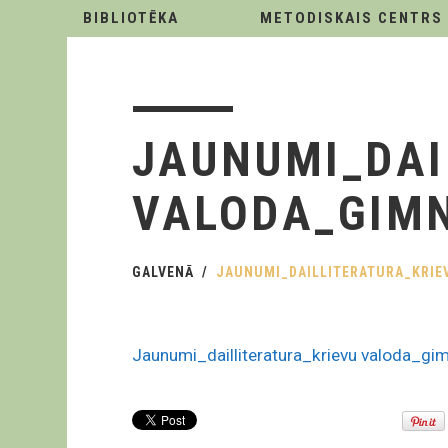
BIBLIOTĒKA
METODISKAIS CENTRS
JAUNUMI_DAI
VALODA_GIMN
GALVENĀ
JAUNUMI_DAILLITERATURA_KRIEV
Jaunumi_dailliteratura_krievu valoda_gi