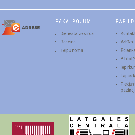
PAKALPOJUMI
PAPIL
Dienesta viesnīca
Kontakt
Baseins
Arhīvs
Telpu noma
Ēdienk
Bibliot
Iepirku
Lapas 
Piekļū
paziņo