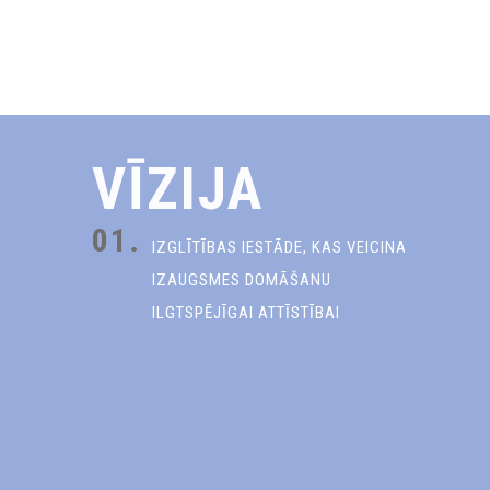
VĪZIJA
01.
IZGLĪTĪBAS IESTĀDE, KAS VEICINA
IZAUGSMES DOMĀŠANU
ILGTSPĒJĪGAI ATTĪSTĪBAI