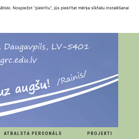
ātiski. Nospiežot “piekrītu”, jūs piekrītat mērķa sīkfailu instalēšanai
ATBALSTA PERSONĀLS
PROJEKTI