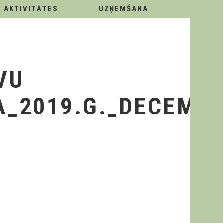
AKTIVITĀTES
UZŅEMŠANA
VU
A_2019.G._DECEMBR