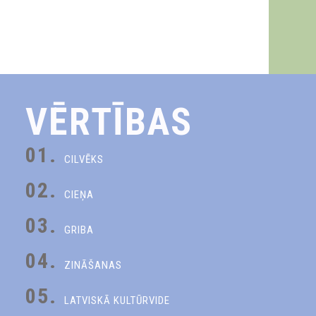
VĒRTĪBAS
01.
CILVĒKS
02.
CIEŅA
03.
GRIBA
04.
ZINĀŠANAS
05.
LATVISKĀ KULTŪRVIDE