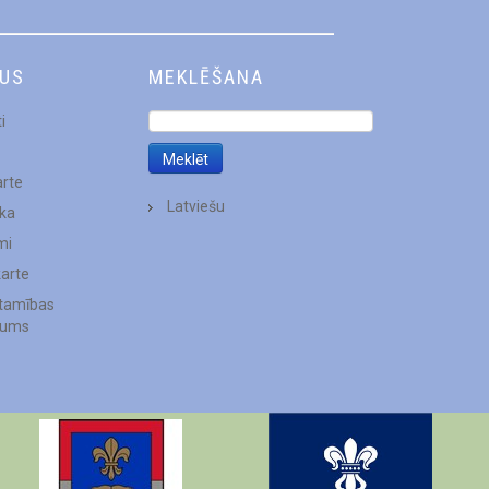
DUS
MEKLĒŠANA
i
arte
Latviešu
ēka
mi
karte
stamības
jums