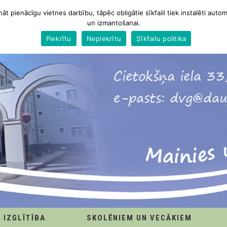
nāt pienācīgu vietnes darbību, tāpēc obligātie sīkfaili tiek instalēti autom
un izmantošanai.
Piekrītu
Nepiekrītu
Sīkfailu politika
IZGLĪTĪBA
SKOLĒNIEM UN VECĀKIEM