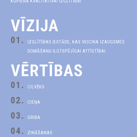
KOPIENA KVALITATĪVAI IZGLĪTĪBAI
VĪZIJA
01.
IZGLĪTĪBAS IESTĀDE, KAS VEICINA IZAUGSMES
DOMĀŠANU ILGTSPĒJĪGAI ATTĪSTĪBAI
VĒRTĪBAS
01.
CILVĒKS
02.
CIEŅA
03.
GRIBA
04.
ZINĀŠANAS