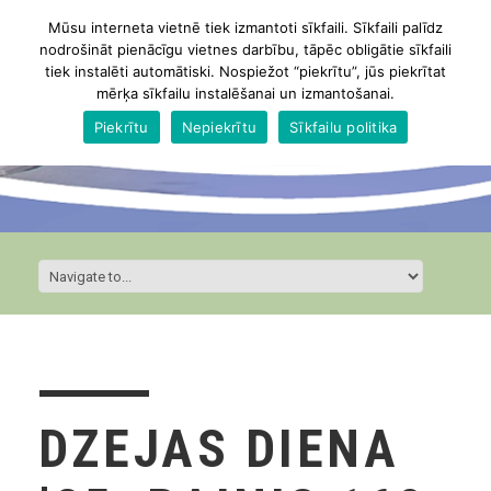
Mūsu interneta vietnē tiek izmantoti sīkfaili. Sīkfaili palīdz
nodrošināt pienācīgu vietnes darbību, tāpēc obligātie sīkfaili
tiek instalēti automātiski. Nospiežot “piekrītu”, jūs piekrītat
mērķa sīkfailu instalēšanai un izmantošanai.
Piekrītu
Nepiekrītu
Sīkfailu politika
DZEJAS DIENA