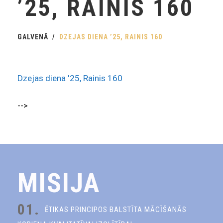
’25, RAINIS 160
GALVENĀ
DZEJAS DIENA ’25, RAINIS 160
Dzejas diena '25, Rainis 160
-->
MISIJA
01.
ĒTIKAS PRINCIPOS BALSTĪTA MĀCĪŠANĀS