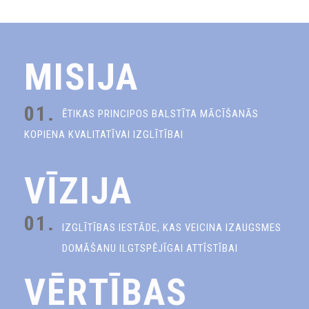
MISIJA
01.
ĒTIKAS PRINCIPOS BALSTĪTA MĀCĪŠANĀS
KOPIENA KVALITATĪVAI IZGLĪTĪBAI
VĪZIJA
01.
IZGLĪTĪBAS IESTĀDE, KAS VEICINA IZAUGSMES
DOMĀŠANU ILGTSPĒJĪGAI ATTĪSTĪBAI
VĒRTĪBAS