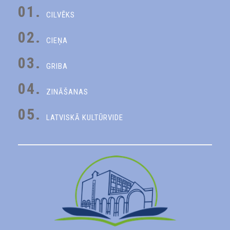
01.
CILVĒKS
02.
CIEŅA
03.
GRIBA
04.
ZINĀŠANAS
05.
LATVISKĀ KULTŪRVIDE