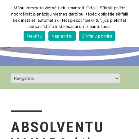
Mūsu interneta vietnē tiek izmantoti sīkfaili. Sīkfaili palīdz
nodrošināt pienācīgu vietnes darbību, tāpēc obligātie sīkfaili
tiek instalēti automātiski. Nospiežot “piekrītu”, jūs piekrītat
mērķa sīkfailu instalēšanai un izmantošanai.
Piekrītu
Nepiekrītu
Sīkfailu politika
ABSOLVENTU