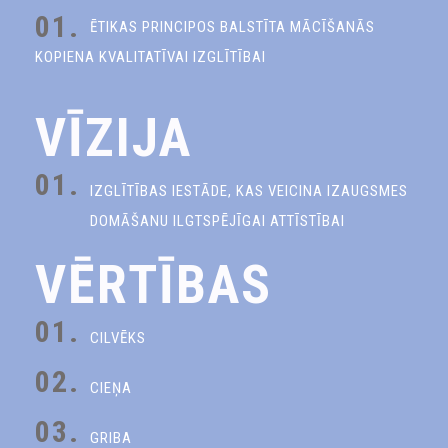
01.
ĒTIKAS PRINCIPOS BALSTĪTA MĀCĪŠANĀS
KOPIENA KVALITATĪVAI IZGLĪTĪBAI
VĪZIJA
01.
IZGLĪTĪBAS IESTĀDE, KAS VEICINA IZAUGSMES
DOMĀŠANU ILGTSPĒJĪGAI ATTĪSTĪBAI
VĒRTĪBAS
01.
CILVĒKS
02.
CIEŅA
03.
GRIBA