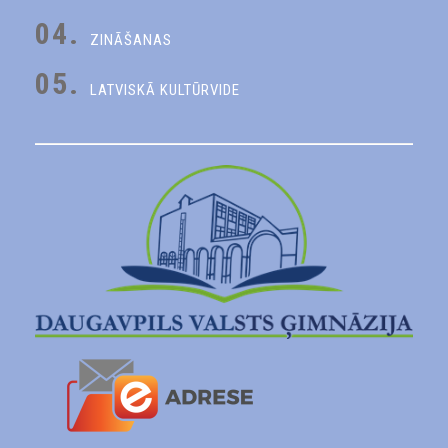
04.
ZINĀŠANAS
05.
LATVISKĀ KULTŪRVIDE