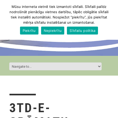
Mūsu interneta vietnē tiek izmantoti sīkfaili. Sīkfaili palīdz
nodrošināt pienācīgu vietnes darbību, tāpēc obligātie sīkfaili
tiek instalēti automātiski. Nospiežot “piekrītu”, jūs piekrītat
mērķa sīkfailu instalēšanai un izmantošanai.
Piekrītu
Nepiekrītu
Sīkfailu politika
3TD-E-