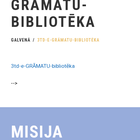
GRĀMATU-
BIBLIOTĒKA
GALVENĀ
3TD-E-GRĀMATU-BIBLIOTĒKA
3td-e-GRĀMATU-bibliotēka
-->
MISIJA