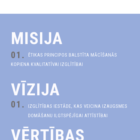
MISIJA
01.
ĒTIKAS PRINCIPOS BALSTĪTA MĀCĪŠANĀS
KOPIENA KVALITATĪVAI IZGLĪTĪBAI
VĪZIJA
01.
IZGLĪTĪBAS IESTĀDE, KAS VEICINA IZAUGSMES
DOMĀŠANU ILGTSPĒJĪGAI ATTĪSTĪBAI
VĒRTĪBAS