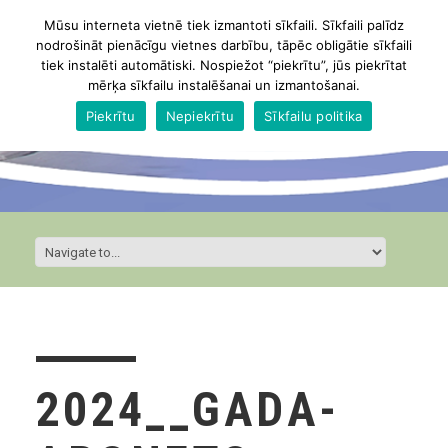
Mūsu interneta vietnē tiek izmantoti sīkfaili. Sīkfaili palīdz
nodrošināt pienācīgu vietnes darbību, tāpēc obligātie sīkfaili
tiek instalēti automātiski. Nospiežot “piekrītu”, jūs piekrītat
mērķa sīkfailu instalēšanai un izmantošanai.
Piekrītu
Nepiekrītu
Sīkfailu politika
2024__GADA-