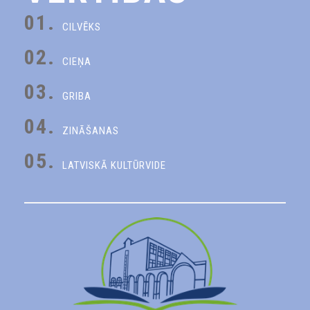
01.
CILVĒKS
02.
CIEŅA
03.
GRIBA
04.
ZINĀŠANAS
05.
LATVISKĀ KULTŪRVIDE