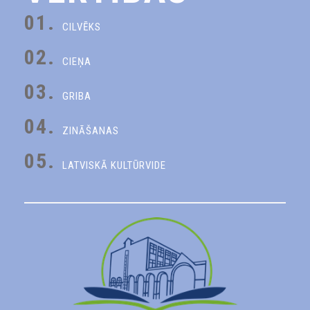
01.
CILVĒKS
02.
CIEŅA
03.
GRIBA
04.
ZINĀŠANAS
05.
LATVISKĀ KULTŪRVIDE