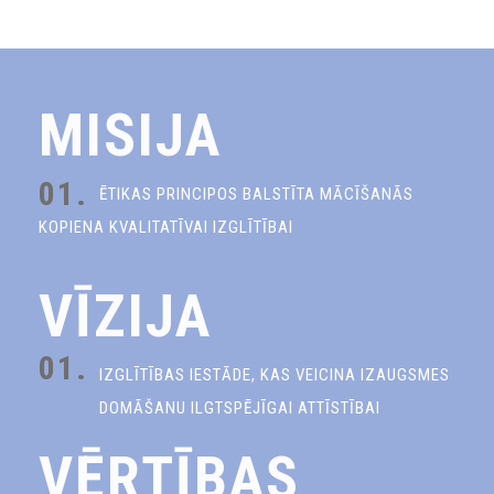
MISIJA
01.
ĒTIKAS PRINCIPOS BALSTĪTA MĀCĪŠANĀS
KOPIENA KVALITATĪVAI IZGLĪTĪBAI
VĪZIJA
01.
IZGLĪTĪBAS IESTĀDE, KAS VEICINA IZAUGSMES
DOMĀŠANU ILGTSPĒJĪGAI ATTĪSTĪBAI
VĒRTĪBAS