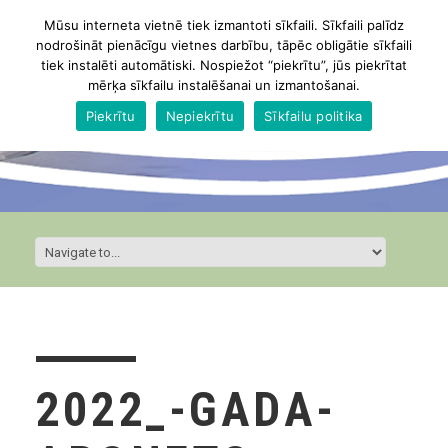
Mūsu interneta vietnē tiek izmantoti sīkfaili. Sīkfaili palīdz
nodrošināt pienācīgu vietnes darbību, tāpēc obligātie sīkfaili
tiek instalēti automātiski. Nospiežot “piekrītu”, jūs piekrītat
mērķa sīkfailu instalēšanai un izmantošanai.
Piekrītu
Nepiekrītu
Sīkfailu politika
2022_-GADA-