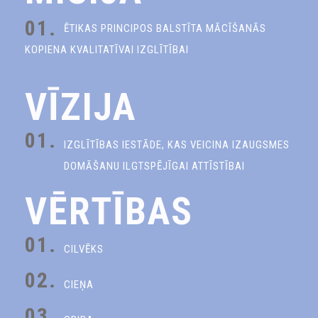
01.
ĒTIKAS PRINCIPOS BALSTĪTA MĀCĪŠANĀS
KOPIENA KVALITATĪVAI IZGLĪTĪBAI
VĪZIJA
01.
IZGLĪTĪBAS IESTĀDE, KAS VEICINA IZAUGSMES
DOMĀŠANU ILGTSPĒJĪGAI ATTĪSTĪBAI
VĒRTĪBAS
01.
CILVĒKS
02.
CIEŅA
03.