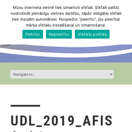
Mūsu interneta vietnē tiek izmantoti sīkfaili. Sīkfaili palīdz
nodrošināt pienācīgu vietnes darbību, tāpēc obligātie sīkfaili
tiek instalēti automātiski. Nospiežot “piekrītu”, jūs piekrītat
mērķa sīkfailu instalēšanai un izmantošanai.
Piekrītu
Nepiekrītu
Sīkfailu politika
UDL_2019_AFIS