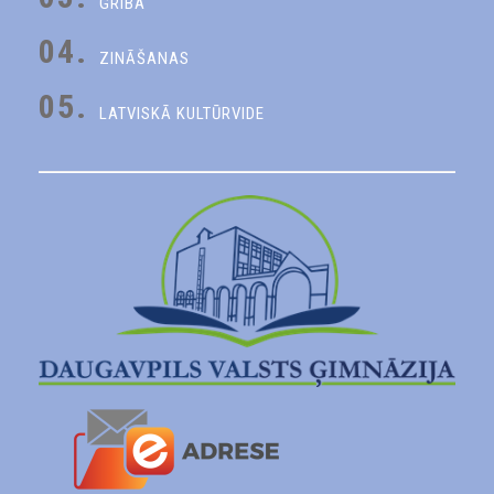
GRIBA
04.
ZINĀŠANAS
05.
LATVISKĀ KULTŪRVIDE