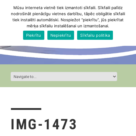
Mūsu interneta vietnē tiek izmantoti sīkfaili. Sīkfaili palīdz
nodrošināt pienācīgu vietnes darbību, tāpēc obligātie sīkfaili
tiek instalēti automātiski. Nospiežot “piekrītu”, jūs piekrītat
mērķa sīkfailu instalēšanai un izmantošanai.
Piekrītu
Nepiekrītu
Sīkfailu politika
IMG-1473