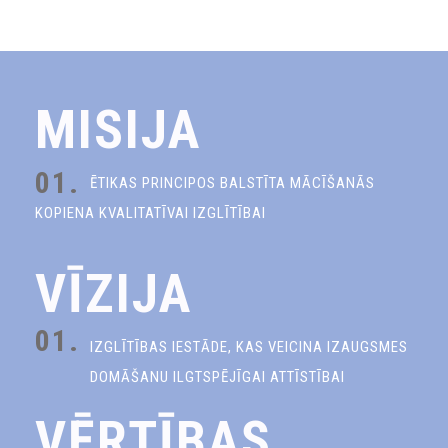
MISIJA
01.
ĒTIKAS PRINCIPOS BALSTĪTA MĀCĪŠANĀS
KOPIENA KVALITATĪVAI IZGLĪTĪBAI
VĪZIJA
01.
IZGLĪTĪBAS IESTĀDE, KAS VEICINA IZAUGSMES
DOMĀŠANU ILGTSPĒJĪGAI ATTĪSTĪBAI
VĒRTĪBAS