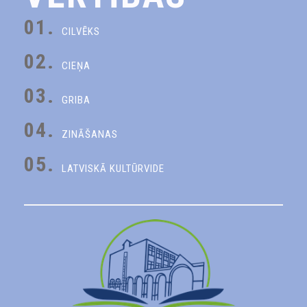
01.
CILVĒKS
02.
CIEŅA
03.
GRIBA
04.
ZINĀŠANAS
05.
LATVISKĀ KULTŪRVIDE