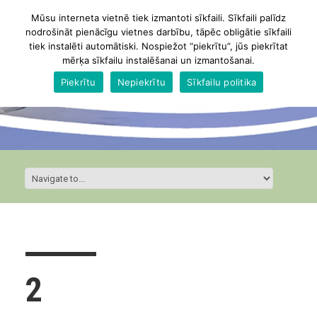
Mūsu interneta vietnē tiek izmantoti sīkfaili. Sīkfaili palīdz
nodrošināt pienācīgu vietnes darbību, tāpēc obligātie sīkfaili
tiek instalēti automātiski. Nospiežot “piekrītu”, jūs piekrītat
mērķa sīkfailu instalēšanai un izmantošanai.
Piekrītu
Nepiekrītu
Sīkfailu politika
2