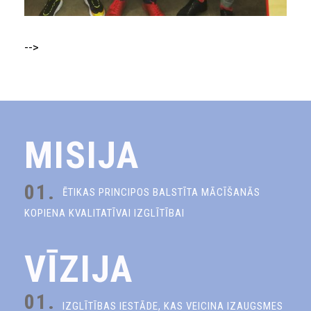
-->
MISIJA
01.
ĒTIKAS PRINCIPOS BALSTĪTA MĀCĪŠANĀS
KOPIENA KVALITATĪVAI IZGLĪTĪBAI
VĪZIJA
01.
IZGLĪTĪBAS IESTĀDE, KAS VEICINA IZAUGSMES