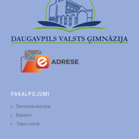
PAKALPOJUMI
Dienesta viesnīca
Baseins
Telpu noma