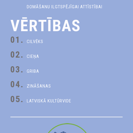
DOMĀŠANU ILGTSPĒJĪGAI ATTĪSTĪBAI
VĒRTĪBAS
01.
CILVĒKS
02.
CIEŅA
03.
GRIBA
04.
ZINĀŠANAS
05.
LATVISKĀ KULTŪRVIDE