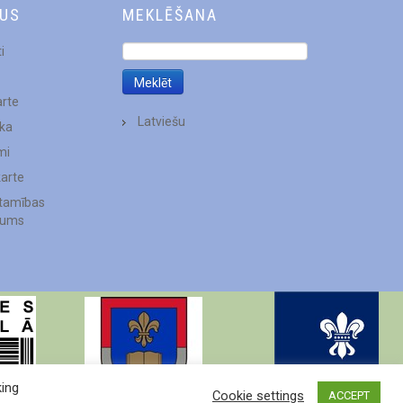
DUS
MEKLĒŠANA
i
arte
Latviešu
ēka
mi
karte
stamības
jums
king
Cookie settings
ACCEPT