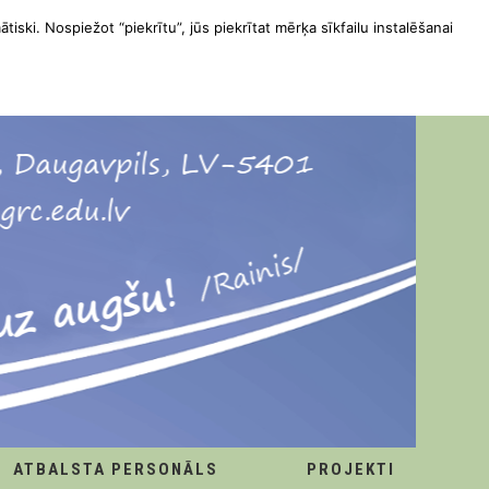
ātiski. Nospiežot “piekrītu”, jūs piekrītat mērķa sīkfailu instalēšanai
ATBALSTA PERSONĀLS
PROJEKTI