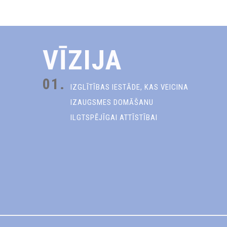
VĪZIJA
01.
IZGLĪTĪBAS IESTĀDE, KAS VEICINA
IZAUGSMES DOMĀŠANU
ILGTSPĒJĪGAI ATTĪSTĪBAI