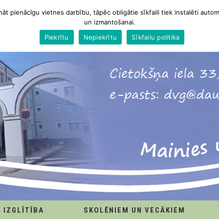
nāt pienācīgu vietnes darbību, tāpēc obligātie sīkfaili tiek instalēti autom
un izmantošanai.
Piekrītu
Nepiekrītu
Sīkfailu politika
IZGLĪTĪBA
SKOLĒNIEM UN VECĀKIEM