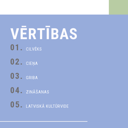
VĒRTĪBAS
01.
CILVĒKS
02.
CIEŅA
03.
GRIBA
04.
ZINĀŠANAS
05.
LATVISKĀ KULTŪRVIDE