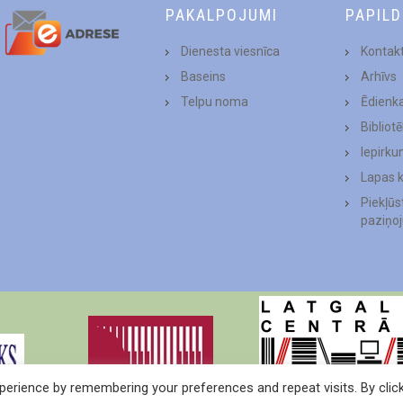
PAKALPOJUMI
PAPIL
Dienesta viesnīca
Kontakt
Baseins
Arhīvs
Telpu noma
Ēdienk
Bibliot
Iepirku
Lapas 
Piekļū
paziņo
erience by remembering your preferences and repeat visits. By clic