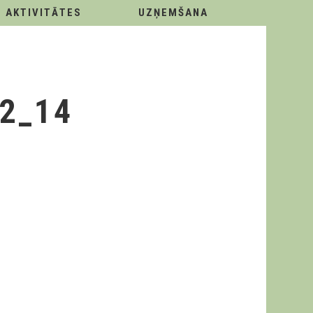
AKTIVITĀTES
UZŅEMŠANA
2_14