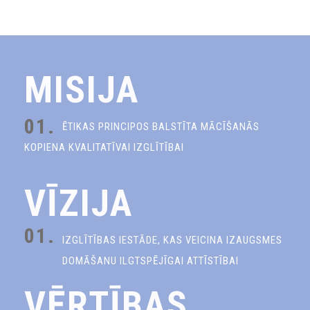
MISIJA
01.
ĒTIKAS PRINCIPOS BALSTĪTA MĀCĪŠANĀS
KOPIENA KVALITATĪVAI IZGLĪTĪBAI
VĪZIJA
01.
IZGLĪTĪBAS IESTĀDE, KAS VEICINA IZAUGSMES
DOMĀŠANU ILGTSPĒJĪGAI ATTĪSTĪBAI
VĒRTĪBAS