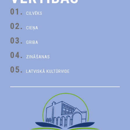
01.
CILVĒKS
02.
CIEŅA
03.
GRIBA
04.
ZINĀŠANAS
05.
LATVISKĀ KULTŪRVIDE