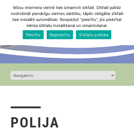
Mūsu interneta vietnē tiek izmantoti sīkfaili. Sīkfaili palīdz
nodrošināt pienācīgu vietnes darbību, tāpēc obligātie sīkfaili
tiek instalēti automātiski. Nospiežot “piekrītu”, jūs piekrītat
mērķa sīkfailu instalēšanai un izmantošanai.
Piekrītu
Nepiekrītu
Sīkfailu politika
POLIJA