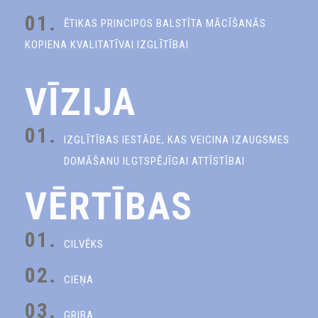
01.
ĒTIKAS PRINCIPOS BALSTĪTA MĀCĪŠANĀS
KOPIENA KVALITATĪVAI IZGLĪTĪBAI
VĪZIJA
01.
IZGLĪTĪBAS IESTĀDE, KAS VEICINA IZAUGSMES
DOMĀŠANU ILGTSPĒJĪGAI ATTĪSTĪBAI
VĒRTĪBAS
01.
CILVĒKS
02.
CIEŅA
03.
GRIBA