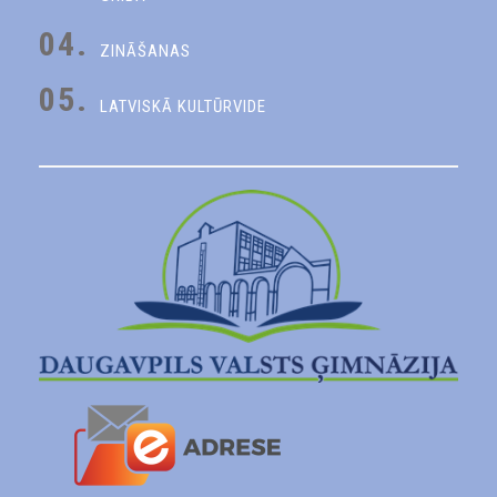
04.
ZINĀŠANAS
05.
LATVISKĀ KULTŪRVIDE