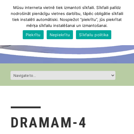
Mūsu interneta vietnē tiek izmantoti sīkfaili. Sīkfaili palīdz
nodrošināt pienācīgu vietnes darbību, tāpēc obligātie sīkfaili
tiek instalēti automātiski. Nospiežot “piekrītu”, jūs piekrītat
mērķa sīkfailu instalēšanai un izmantošanai.
Piekrītu
Nepiekrītu
Sīkfailu politika
DRAMAM-4