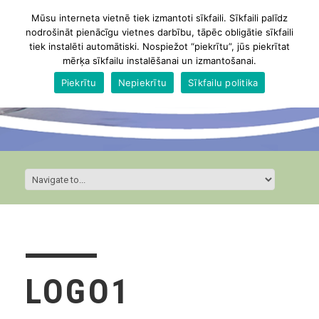
Mūsu interneta vietnē tiek izmantoti sīkfaili. Sīkfaili palīdz
nodrošināt pienācīgu vietnes darbību, tāpēc obligātie sīkfaili
tiek instalēti automātiski. Nospiežot “piekrītu”, jūs piekrītat
mērķa sīkfailu instalēšanai un izmantošanai.
Piekrītu
Nepiekrītu
Sīkfailu politika
LOGO1