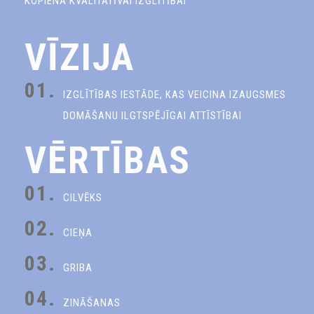
KOPIENA KVALITATĪVAI IZGLĪTĪBAI
VĪZIJA
01.
IZGLĪTĪBAS IESTĀDE, KAS VEICINA IZAUGSMES
DOMĀŠANU ILGTSPĒJĪGAI ATTĪSTĪBAI
VĒRTĪBAS
01.
CILVĒKS
02.
CIEŅA
03.
GRIBA
04.
ZINĀŠANAS