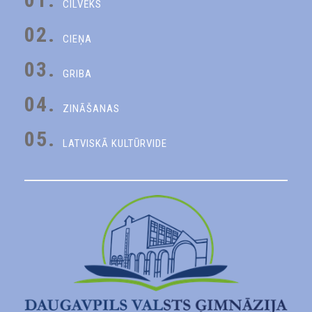
CILVĒKS
02.
CIEŅA
03.
GRIBA
04.
ZINĀŠANAS
05.
LATVISKĀ KULTŪRVIDE