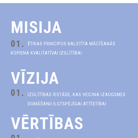
MISIJA
01.
ĒTIKAS PRINCIPOS BALSTĪTA MĀCĪŠANĀS
KOPIENA KVALITATĪVAI IZGLĪTĪBAI
VĪZIJA
01.
IZGLĪTĪBAS IESTĀDE, KAS VEICINA IZAUGSMES
DOMĀŠANU ILGTSPĒJĪGAI ATTĪSTĪBAI
VĒRTĪBAS
01.