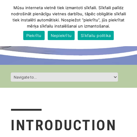
Mūsu interneta vietnē tiek izmantoti sīkfaili. Sīkfaili palīdz
nodrošināt pienācīgu vietnes darbību, tāpēc obligātie sīkfaili
tiek instalēti automātiski. Nospiežot “piekrītu”, jūs piekrītat
mērķa sīkfailu instalēšanai un izmantošanai.
Piekrītu
Nepiekrītu
Sīkfailu politika
INTRODUCTION