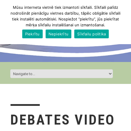
Mūsu interneta vietnē tiek izmantoti sīkfaili. Sīkfaili palīdz
nodrošināt pienācīgu vietnes darbību, tāpēc obligātie sīkfaili
tiek instalēti automātiski. Nospiežot “piekrītu”, jūs piekrītat
mērķa sīkfailu instalēšanai un izmantošanai.
Piekrītu
Nepiekrītu
Sīkfailu politika
DEBATES VIDEO