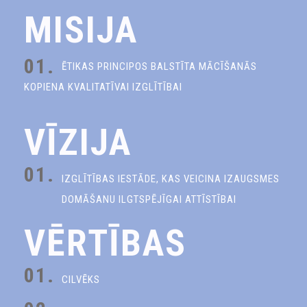
MISIJA
01.
ĒTIKAS PRINCIPOS BALSTĪTA MĀCĪŠANĀS
KOPIENA KVALITATĪVAI IZGLĪTĪBAI
VĪZIJA
01.
IZGLĪTĪBAS IESTĀDE, KAS VEICINA IZAUGSMES
DOMĀŠANU ILGTSPĒJĪGAI ATTĪSTĪBAI
VĒRTĪBAS
01.
CILVĒKS