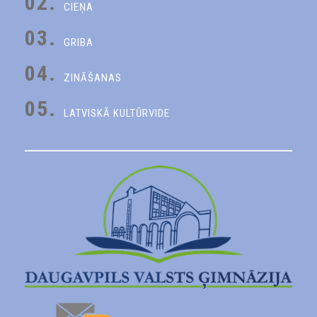
02.
CIEŅA
03.
GRIBA
04.
ZINĀŠANAS
05.
LATVISKĀ KULTŪRVIDE