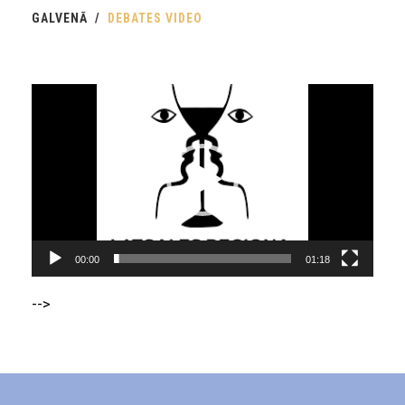
GALVENĀ
DEBATES VIDEO
Video
Player
00:00
01:18
-->