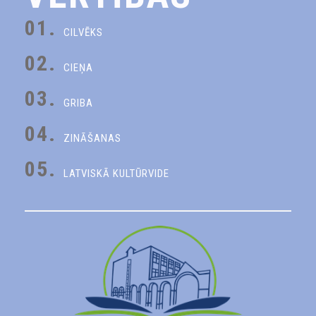
01.
CILVĒKS
02.
CIEŅA
03.
GRIBA
04.
ZINĀŠANAS
05.
LATVISKĀ KULTŪRVIDE