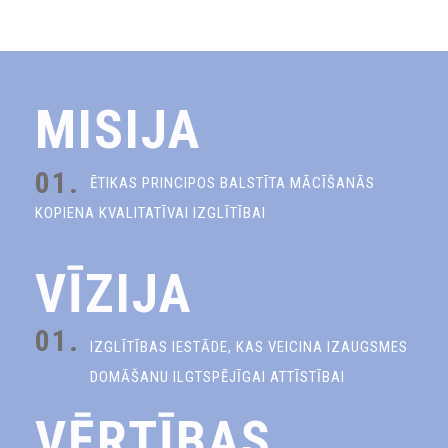
MISIJA
01.
ĒTIKAS PRINCIPOS BALSTĪTA MĀCĪŠANĀS
KOPIENA KVALITATĪVAI IZGLĪTĪBAI
VĪZIJA
01.
IZGLĪTĪBAS IESTĀDE, KAS VEICINA IZAUGSMES
DOMĀŠANU ILGTSPĒJĪGAI ATTĪSTĪBAI
VĒRTĪBAS