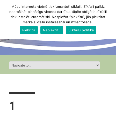
Mūsu interneta vietnē tiek izmantoti sīkfaili. Sīkfaili palīdz
nodrošināt pienācīgu vietnes darbību, tāpēc obligātie sīkfaili
tiek instalēti automātiski. Nospiežot “piekrītu”, jūs piekrītat
mērķa sīkfailu instalēšanai un izmantošanai.
Piekrītu
Nepiekrītu
Sīkfailu politika
1