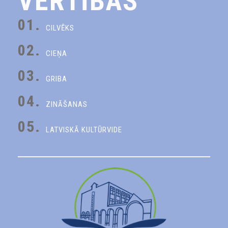
VĒRTĪBAS
01.
CILVĒKS
02.
CIEŅA
03.
GRIBA
04.
ZINĀŠANAS
05.
LATVISKĀ KULTŪRVIDE