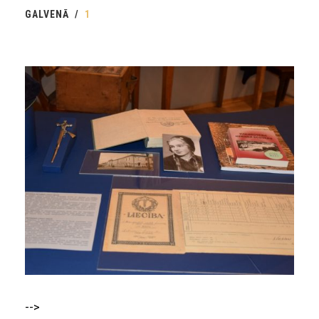
GALVENĀ
1
-->