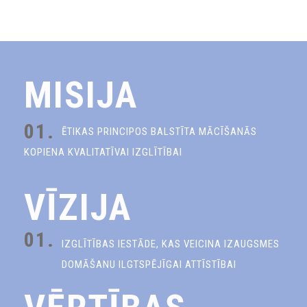
MISIJA
01.
ĒTIKAS PRINCIPOS BALSTĪTA MĀCĪŠANĀS
KOPIENA KVALITATĪVAI IZGLĪTĪBAI
VĪZIJA
01.
IZGLĪTĪBAS IESTĀDE, KAS VEICINA IZAUGSMES
DOMĀŠANU ILGTSPĒJĪGAI ATTĪSTĪBAI