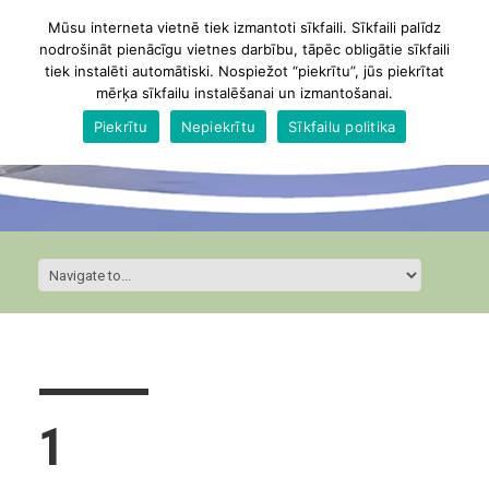
Mūsu interneta vietnē tiek izmantoti sīkfaili. Sīkfaili palīdz
nodrošināt pienācīgu vietnes darbību, tāpēc obligātie sīkfaili
tiek instalēti automātiski. Nospiežot “piekrītu”, jūs piekrītat
mērķa sīkfailu instalēšanai un izmantošanai.
Piekrītu
Nepiekrītu
Sīkfailu politika
1