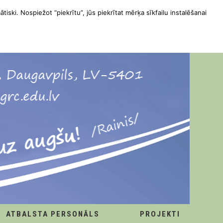
ātiski. Nospiežot “piekrītu”, jūs piekrītat mērķa sīkfailu instalēšanai
ATBALSTA PERSONĀLS
PROJEKTI