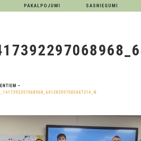
PAKALPOJUMI
SASNIEGUMI
417392297068968_6
ENTIEM –
1_1417392297068968_641282097005447214_N