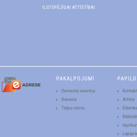
ILGTSPĒJĪGAI ATTĪSTĪBAI
PAKALPOJUMI
PAPIL
Dienesta viesnīca
Kontakt
Baseins
Arhīvs
Telpu noma
Ēdienk
Bibliot
Iepirku
Lapas 