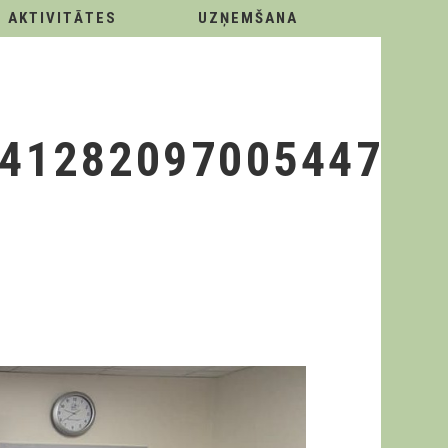
AKTIVITĀTES
UZŅEMŠANA
4128209700544721