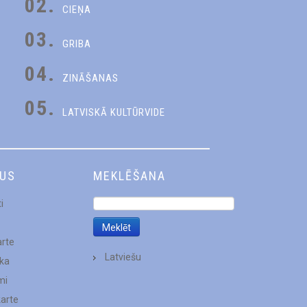
02.
CIEŅA
03.
GRIBA
04.
ZINĀŠANAS
05.
LATVISKĀ KULTŪRVIDE
DUS
MEKLĒŠANA
i
arte
Latviešu
ēka
mi
karte