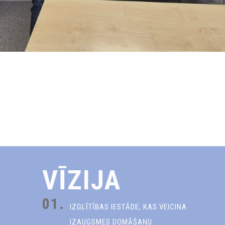
VĪZIJA
01.
IZGLĪTĪBAS IESTĀDE, KAS VEICINA
IZAUGSMES DOMĀŠANU