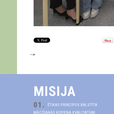
-->
MISIJA
01.
ĒTIKAS PRINCIPOS BALSTĪTA
MĀCĪŠANĀS KOPIENA KVALITATĪVAI