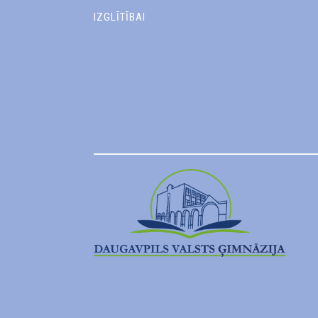
IZGLĪTĪBAI