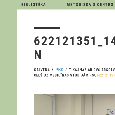
BIBLIOTĒKA
METODISKAIS CENTRS
622121351_1
N
PKK
GALVENĀ
TIKŠANĀS AR DVĢ ABSOLV
CEĻŠ UZ MEDICĪNAS STUDIJĀM RSU
62212135