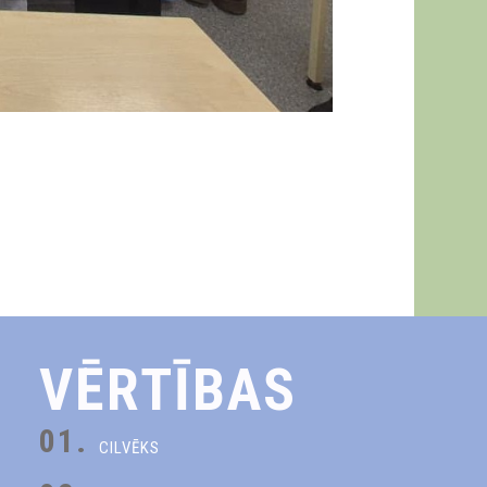
VĒRTĪBAS
01.
CILVĒKS