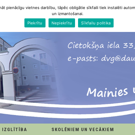
nāt pienācīgu vietnes darbību, tāpēc obligātie sīkfaili tiek instalēti autom
un izmantošanai.
Piekrītu
Nepiekrītu
Sīkfailu politika
IZGLĪTĪBA
SKOLĒNIEM UN VECĀKIEM