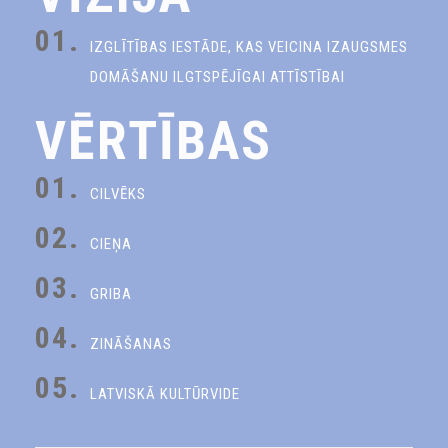
01.
IZGLĪTĪBAS IESTĀDE, KAS VEICINA IZAUGSMES
DOMĀŠANU ILGTSPĒJĪGAI ATTĪSTĪBAI
VĒRTĪBAS
01.
CILVĒKS
02.
CIEŅA
03.
GRIBA
04.
ZINĀŠANAS
05.
LATVISKĀ KULTŪRVIDE