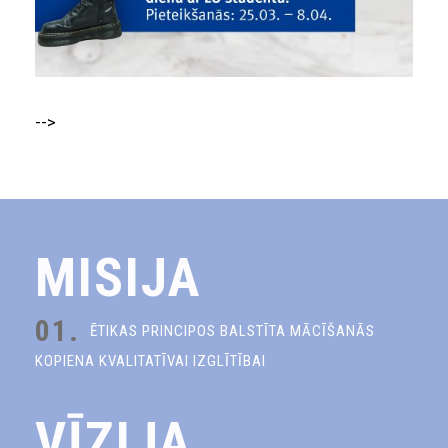
-->
MISIJA
01.
ĒTIKAS PRINCIPOS BALSTĪTA MĀCĪŠANĀS
KOPIENA KVALITATĪVAI IZGLĪTĪBAI
VĪZIJA