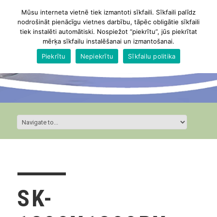
Mūsu interneta vietnē tiek izmantoti sīkfaili. Sīkfaili palīdz
nodrošināt pienācīgu vietnes darbību, tāpēc obligātie sīkfaili
tiek instalēti automātiski. Nospiežot “piekrītu”, jūs piekrītat
mērķa sīkfailu instalēšanai un izmantošanai.
Piekrītu
Nepiekrītu
Sīkfailu politika
SK-