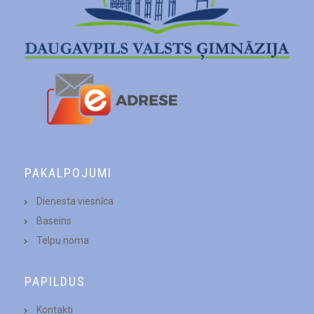
PAKALPOJUMI
Dienesta viesnīca
Baseins
Telpu noma
PAPILDUS
Kontakti