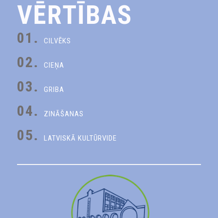
VĒRTĪBAS
01.
CILVĒKS
02.
CIEŅA
03.
GRIBA
04.
ZINĀŠANAS
05.
LATVISKĀ KULTŪRVIDE