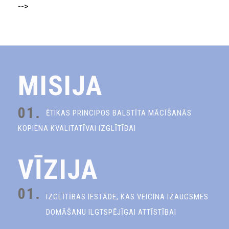
-->
MISIJA
01.
ĒTIKAS PRINCIPOS BALSTĪTA MĀCĪŠANĀS
KOPIENA KVALITATĪVAI IZGLĪTĪBAI
VĪZIJA
01.
IZGLĪTĪBAS IESTĀDE, KAS VEICINA IZAUGSMES
DOMĀŠANU ILGTSPĒJĪGAI ATTĪSTĪBAI