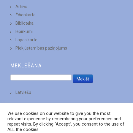
Arhīvs
Ēdienkarte
Bibliotēka
Iepirkumi
Lapas karte
Piekļūstamības paziņojums
MEKLĒŠANA
Latviešu
We use cookies on our website to give you the most
relevant experience by remembering your preferences and
repeat visits. By clicking “Accept”, you consent to the use of
ALL the cookies.