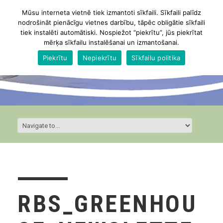
Mūsu interneta vietnē tiek izmantoti sīkfaili. Sīkfaili palīdz
nodrošināt pienācīgu vietnes darbību, tāpēc obligātie sīkfaili
tiek instalēti automātiski. Nospiežot “piekrītu”, jūs piekrītat
mērķa sīkfailu instalēšanai un izmantošanai.
Piekrītu
Nepiekrītu
Sīkfailu politika
RBS_GREENHOU