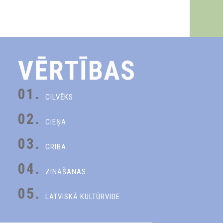
VĒRTĪBAS
01.
CILVĒKS
02.
CIEŅA
03.
GRIBA
04.
ZINĀŠANAS
05.
LATVISKĀ KULTŪRVIDE