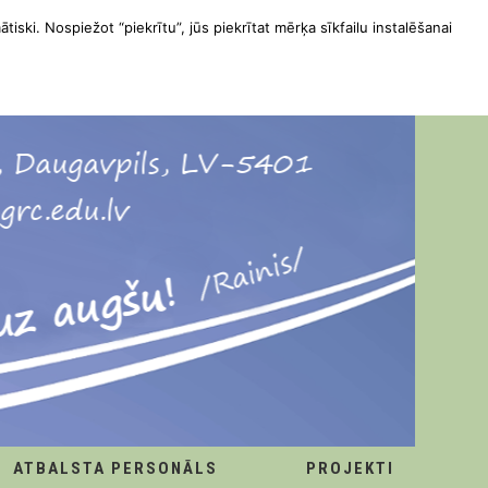
ātiski. Nospiežot “piekrītu”, jūs piekrītat mērķa sīkfailu instalēšanai
ATBALSTA PERSONĀLS
PROJEKTI