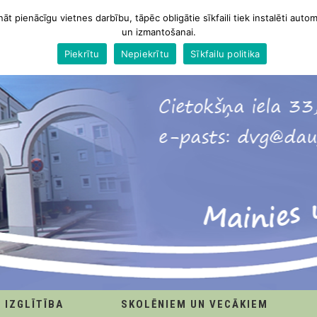
nāt pienācīgu vietnes darbību, tāpēc obligātie sīkfaili tiek instalēti autom
un izmantošanai.
Piekrītu
Nepiekrītu
Sīkfailu politika
IZGLĪTĪBA
SKOLĒNIEM UN VECĀKIEM