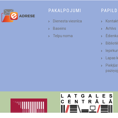
PAKALPOJUMI
PAPIL
Dienesta viesnīca
Kontakt
Baseins
Arhīvs
Telpu noma
Ēdienk
Bibliot
Iepirku
Lapas 
Piekļū
paziņo