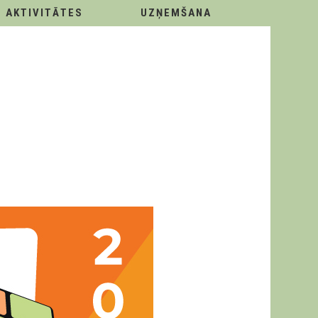
AKTIVITĀTES
UZŅEMŠANA