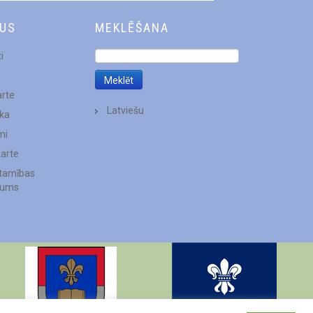
DUS
MEKLĒŠANA
i
arte
Latviešu
ēka
mi
karte
stamības
jums