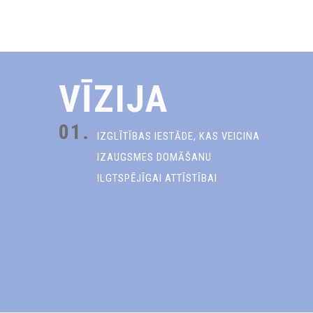
VĪZIJA
01.
IZGLĪTĪBAS IESTĀDE, KAS VEICINA
IZAUGSMES DOMĀŠANU
ILGTSPĒJĪGAI ATTĪSTĪBAI