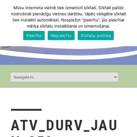
Mūsu interneta vietnē tiek izmantoti sīkfaili. Sīkfaili palīdz
nodrošināt pienācīgu vietnes darbību, tāpēc obligātie sīkfaili
tiek instalēti automātiski. Nospiežot “piekrītu”, jūs piekrītat
mērķa sīkfailu instalēšanai un izmantošanai.
Piekrītu
Nepiekrītu
Sīkfailu politika
ATV_DURV_JAU