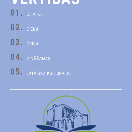
01.
CILVĒKS
02.
CIEŅA
03.
GRIBA
04.
ZINĀŠANAS
05.
LATVISKĀ KULTŪRVIDE