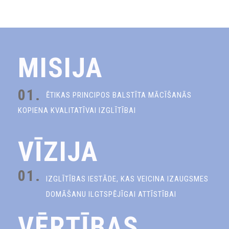
MISIJA
01.
ĒTIKAS PRINCIPOS BALSTĪTA MĀCĪŠANĀS
KOPIENA KVALITATĪVAI IZGLĪTĪBAI
VĪZIJA
01.
IZGLĪTĪBAS IESTĀDE, KAS VEICINA IZAUGSMES
DOMĀŠANU ILGTSPĒJĪGAI ATTĪSTĪBAI
VĒRTĪBAS