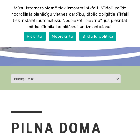
Mūsu interneta vietnē tiek izmantoti sīkfaili. Sīkfaili palīdz
nodrošināt pienācīgu vietnes darbību, tāpēc obligātie sīkfaili
tiek instalēti automātiski. Nospiežot “piekrītu”, jūs piekrītat
mērķa sīkfailu instalēšanai un izmantošanai.
Piekrītu
Nepiekrītu
Sīkfailu politika
PILNA DOMA