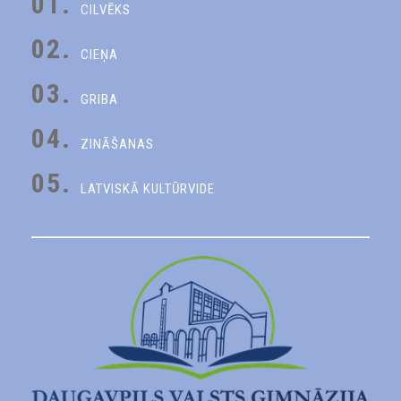
01.
CILVĒKS
02.
CIEŅA
03.
GRIBA
04.
ZINĀŠANAS
05.
LATVISKĀ KULTŪRVIDE