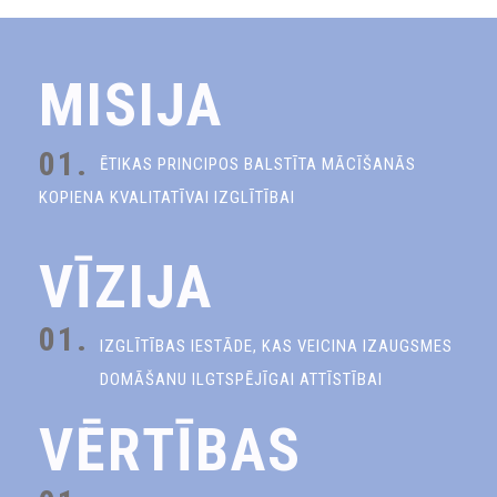
MISIJA
01.
ĒTIKAS PRINCIPOS BALSTĪTA MĀCĪŠANĀS
KOPIENA KVALITATĪVAI IZGLĪTĪBAI
VĪZIJA
01.
IZGLĪTĪBAS IESTĀDE, KAS VEICINA IZAUGSMES
DOMĀŠANU ILGTSPĒJĪGAI ATTĪSTĪBAI
VĒRTĪBAS