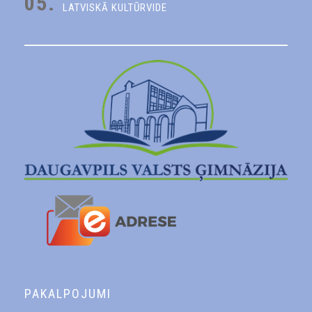
05.
LATVISKĀ KULTŪRVIDE
PAKALPOJUMI