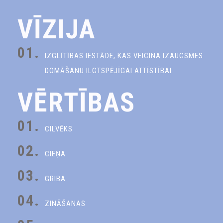
VĪZIJA
01.
IZGLĪTĪBAS IESTĀDE, KAS VEICINA IZAUGSMES
DOMĀŠANU ILGTSPĒJĪGAI ATTĪSTĪBAI
VĒRTĪBAS
01.
CILVĒKS
02.
CIEŅA
03.
GRIBA
04.
ZINĀŠANAS