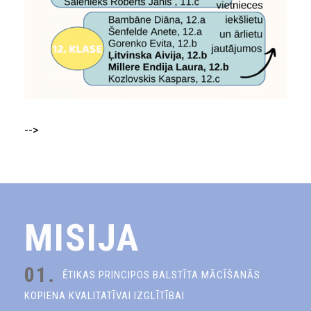
-->
MISIJA
01.
ĒTIKAS PRINCIPOS BALSTĪTA MĀCĪŠANĀS
KOPIENA KVALITATĪVAI IZGLĪTĪBAI