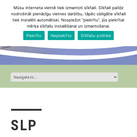
Mūsu interneta vietnē tiek izmantoti sīkfaili. Sīkfaili palīdz
nodrošināt pienācīgu vietnes darbību, tāpēc obligātie sīkfaili
tiek instalēti automātiski. Nospiežot “piekrītu”, jūs piekrītat
mērķa sīkfailu instalēšanai un izmantošanai.
Piekrītu
Nepiekrītu
Sīkfailu politika
SLP