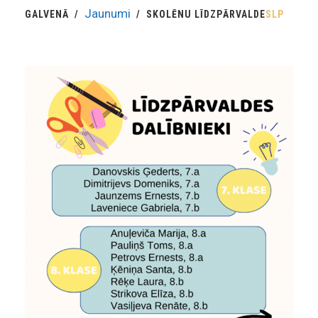
Jaunumi
GALVENĀ
SKOLĒNU LĪDZPĀRVALDE
SLP